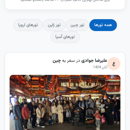
همه تورها
تور چین
تور ژاپن
تورهای اروپا
تورهای آسیا
علیرضا جوادی
در سفر به
چین
ع
آبان 1404