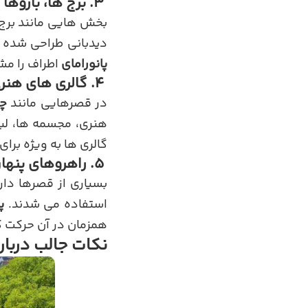
۳. برج ها، باروها و پشت بام ها
بخش هایی مانند برج 
دیدبانی طراحی شده ا
پانورامای
اطراف را مش
۴. گالری های هنری و موزه های تاریخی
در قصرهایی مانند
چا
هنری، مجسمه ها، لبا
گالری ها به ویژه برای
۵. راهروهای پنهان و پلکان های مارپیچ
بسیاری از قصرها دا
استفاده می شدند.
پ
همزمان در آن حرکت کن
نکات جالب دربار