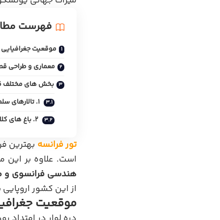
میراث جهانی یونسکو
فهرست مطا
موقعیت جغرافیایی 
معماری و طراحی قص
بخش های مختلف قص
۱. تالارهای سلطنتی و اتاق های اشرافی
۲. باغ های کلاسیک فرانسوی
تور فرانسه
بهترین فرص
است. علاوه بر این م
هندسی فرانسوی و م
از این کشور اروپایی 
موقعیت جغرافیا
دره لوار در امتداد ر