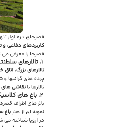
قصرهای دره لوار تنها
کاربردهای دفاعی و ت
قصرها را معرفی می ک
۱. تالارهای سلطنتی و اتاق های اشرافی
تالارهای بزرگ
،
اتاق خ
پرده های گرانبها و 
تالارها با
نقاشی های د
۲. باغ های کلاسیک فرانسوی
باغ های اطراف قصرها
نمونه ای از هنر
باغ س
در اروپا شناخته می 