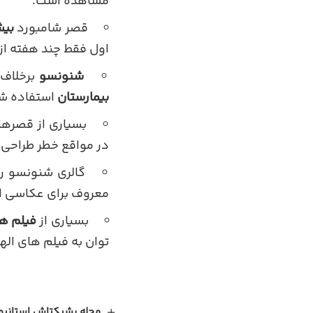
مشاهده است.
قصر شامبورد
بیش از ۴۰۰ اتا
اول فقط چند هفته از 
شنونسو
برخلاف 
بیمارستان
استفاده ش
بسیاری از قصرها
در مواقع خطر طراحی 
گالری شنونسو رو
معروف برای عکاسی ای
بسیاری از
فیلم ها
توان به فیلم های الها
محله بشیکتاش استانبول