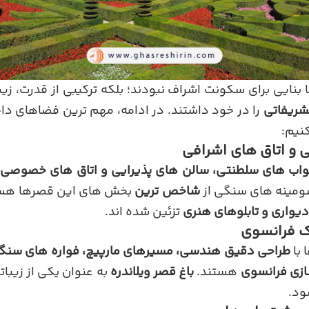
 بنایی برای سکونت اشراف نبودند؛ بلکه ترکیبی از قدرت، زی
شریفاتی
را در خود داشتند. در ادامه، مهم ترین فضاهای دا
نیم:
واب های سلطنتی، سالن های پذیرایی و اتاق های خصوصی 
شومینه های سنگی از
شاخص ترین
بخش های این قصرها هستن
یواری و تابلوهای هنری
تزئین شده اند.
 با
طراحی دقیق هندسی، مسیرهای مارپیچ، فواره های سنگی
ازی فرانسوی
هستند.
باغ قصر ویلاندره
به عنوان یکی از زیبا
شود.