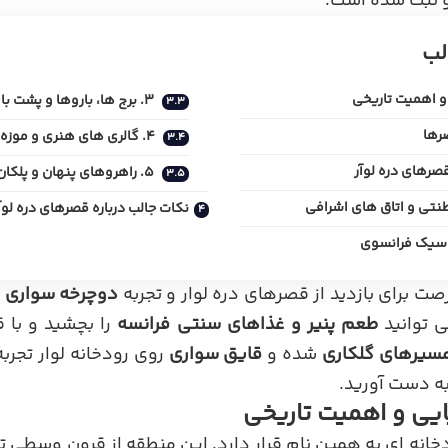
 ثبت شده است.
لب
و اهمیت تاریخی
۳. برج ها، باروها و پشت بام ها
رها
۴. گالری های هنری و موزه های تاریخی
رهای دره لوآر
۵. راهروهای پنهان و پلکان های مارپیچ
نکات جالب درباره قصرهای دره لوآ
ت برای بازدید از قصرهای دره لوار و تجربه
دوچرخه سواری
د
ی توانید
طعم پنیر و غذاهای سنتی فرانسه
را بچشید و با 
سیرهای گلکاری
شده و
قایق سواری
روی رودخانه لوار تجر
به دست آورید.
یی و اهمیت تاریخی
ودخانه ای به همین نام قرار دارد. این منطقه از قرون وسطی 