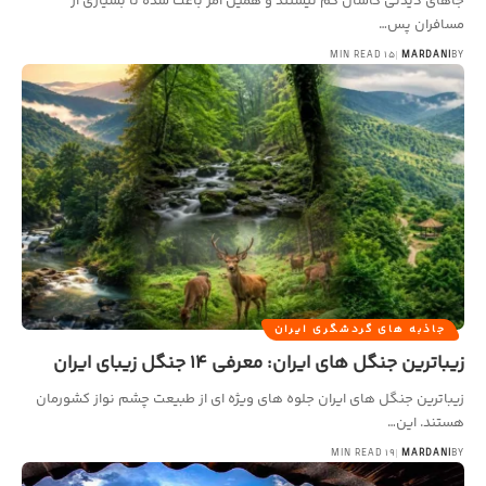
جاهای دیدنی کاشان کم نیستند و همین امر باعث شده تا بسیاری از
مسافران پس…
15 MIN READ
MARDANI
BY
جاذبه های گردشگری ایران
زیباترین جنگل های ایران: معرفی 14 جنگل زیبای ایران
زیباترین جنگل های ایران جلوه های ویژه ای از طبیعت چشم نواز کشورمان
هستند. این…
19 MIN READ
MARDANI
BY