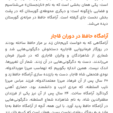
است: یکی همان بخشی است که به نام «نارنجستان» می‌شناسیم
و فضایی باغ‌گونه است؛ و دیگری محوطه‌ی گورستان که در پشت
بخش نخست جای گرفته است. آرامگاه حافظ در میانه‌ی گورستان
دیده می‌شد.
آرامگاه حافظ در دوران قاجار
آرامگاهی که به خواست کریم‌خان زند بر مزار حافظ ساخته بودند
در روزگار فرمانروایی قاجاریه دستخوش دگرگونی‌هایی شد و
شماری از شاهزادگان و والیان قاجاری که در شیراز فرمان
می‌راندند، دست به دگرگونی‌هایی در آن زدند. شمار آن تغییرها،
اندک نیست. همین اندازه بگوییم که تهماسب میرزا مویدالدوله،
نوه‌ی فتحعلی شاه قاجار، دست به باززنده سازی آرامگاه حافظ زد و
۲۰ سال پس از آن فرهاد میرزا معتمدالدوله، فرزند عباس میرزا
نایب السلطنه، که مردی ادیب و دانشمند بود، حصاری آهنی
گرداگرد آرامگاه ساخت. ۲۴ سال پس از آن نیز یکی از فرزندان
مظفرالدین شاه، به نام شاهزاده شعاع السلطنه، دگرگونی‌هایی
در آرامگاه حافظ پدید آورد. با این همه، آنچه از آرامگاه حافظ به‌جا
ماند و به روزگار پهلوی نخست رسید، همان است که کریم خان زند