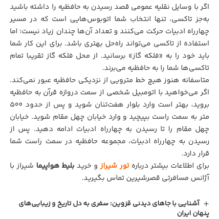
اگر با وسایل نقلیه عمومی قصد رسیدن به حافظیه را داشته باشید
به‌جز تاکسی، تنها انتخاب شما اتوبوس‌هایی است که در مسیر
چهارراه ادبیات حرکت می‌کنند و تعداد آن‌ها چندان زیاد نیست؛ اما
استفاده از تاکسی می‌تواند راه‌حل بهتری باشد. برای این کار شما
باید خود را به «فلکه گاز» برسانید. از محل فلکه گاز تقریبا تمام
تاکسی‌ها شما را به حافظیه می‌برند.
متاسفانه هنوز هیچ خط مترویی از نزدیکی حافظیه عبور نمی‌کند.
اگر می‌خواهید با اتومبیل شخصی از سمت دروازه قرآن به حافظیه
بروید، بهتر است وارد بلوار هفت‌تنان شوید و پس از حدود ۵۰۰
متر به ‌سمت راست بپیچید و وارد خیابان چهل مقام شوید. خیابان
چهل مقام را تا رسیدن به چهارراه ادبیات ادامه دهید. پس از
رسیدن به چهارراه ادبیات، مجموعه حافظیه در سمت راست شما
قرار دارد.
برای اطلاعات بیشتر درباره
تور شیراز
و خرید
بلیط هواپیما
شیراز با
آژانس مسافرتی
قصرشیرین
تماس بگیرید.
آشنایی با جاهای دیدنی قزوین: سفری به دل تاریخ و زیبایی‌های
پنهان ایران