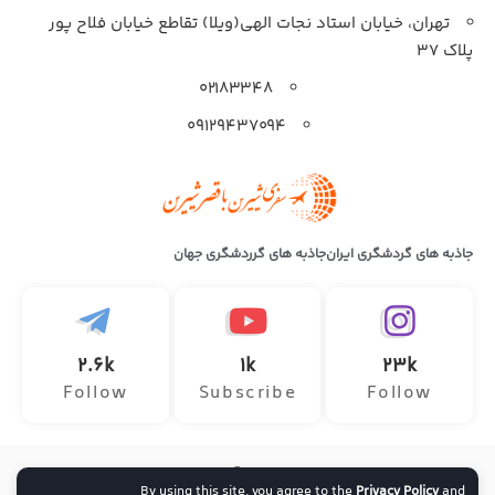
تهران، خیابان استاد نجات الهی(ویلا) تقاطع خیابان فلاح پور
پلاک 37
۰۲۱۸۳۳۴۸
۰۹۱۲۹۴۳۷۰۹۴
جاذبه های گردشگری ایران
جاذبه های گرردشگری جهان
2.6k
1k
23k
Follow
Subscribe
Follow
تمامی حقوق این وب سایت متعلق به آژانس هواپیمایی سفر ماجراجویانه
By using this site, you agree to the
Privacy Policy
and