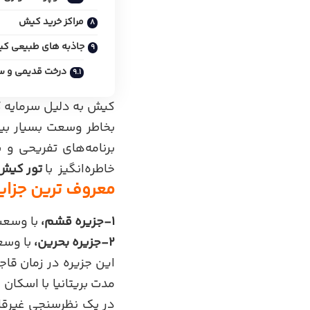
مراکز خرید کیش
جاذبه های طبیعی ک
درخت قدیمی و س
کیش به دلیل سرمایه گ
بخاطر وسعت بسیار بی
برنامه‌های تفریحی و ش
خاطره‌انگیز با
تور کیش
معروف ترین جزای
1-جزیره قشم،
با وسعت 1491 کیلومتر مربع بزرگترین جزیره خل
2-جزیره بحرین،
با وسعت 604 کیلومتر مربع دومین جزیره 
در یک نظرسنجی غیرقا