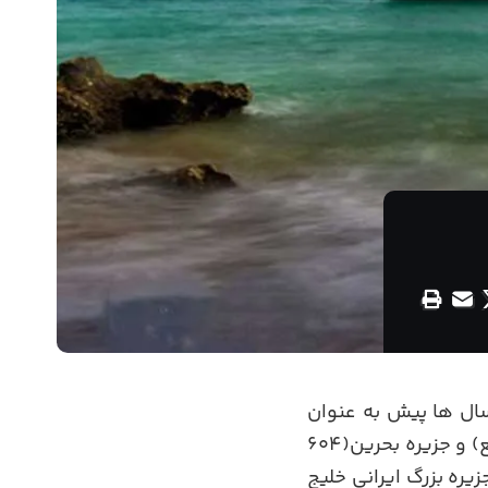
ال ها پیش به عنوان
(1491 کیلومترمربع) و جزیره بحرین(604
ومین جزیره بزرگ ایرانی خلیج