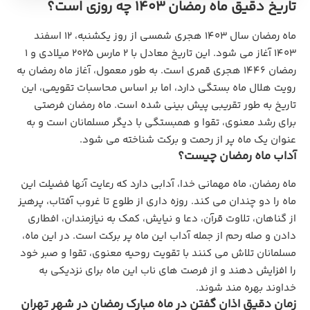
تاریخ دقیق ماه رمضان ۱۴۰۳ چه روزی است؟
ماه رمضان سال ۱۴۰۳ هجری شمسی از روز یکشنبه، ۱۲ اسفند
۱۴۰۳ آغاز می ‌شود. این تاریخ معادل با ۲ مارس ۲۰۲۵ میلادی و ۱
رمضان ۱۴۴۶ هجری قمری است. به ‌طور معمول، آغاز ماه رمضان به
رویت هلال ماه بستگی دارد، اما بر اساس محاسبات تقویمی، این
تاریخ به ‌طور تقریبی پیش‌ بینی شده است. ماه رمضان فرصتی
برای رشد معنوی، تقوا و همبستگی با دیگر مسلمانان است و به
عنوان یک ماه پر از رحمت و برکت شناخته می‌ شود.
آداب ماه رمضان چیست؟
ماه رمضان، ماه مهمانی خدا، آدابی دارد که رعایت آنها فضیلت این
ماه را دو چندان می ‌کند. روزه‌ داری از طلوع تا غروب آفتاب، پرهیز
از گناهان، تلاوت قرآن، دعا و نیایش، کمک به نیازمندان، افطاری
دادن و صله رحم از جمله آداب این ماه پر برکت است. در این ماه،
مسلمانان تلاش می ‌کنند با تقویت روحیه معنوی، تقوا و صبر خود
را افزایش دهند و از فرصت‌ های ناب این ماه برای نزدیکی به
خداوند بهره‌ مند شوند.
زمان دقیق اذان گفتن در ماه مبارک رمضان در شهر تهران