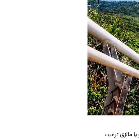
یا مالزی
ترغیب