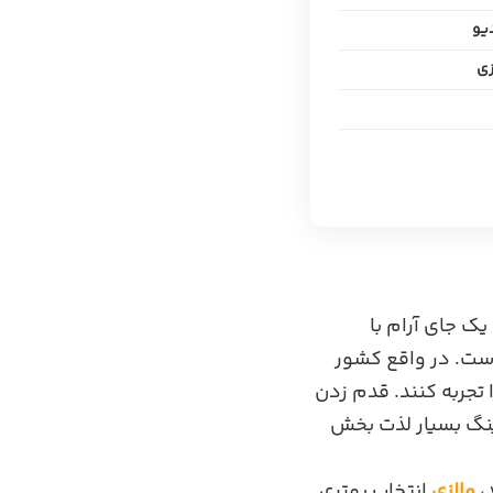
یو
زی
یک جای آرام با
است. در واقع کشور
 تجربه کنند. قدم زدن
ینگ بسیار لذت بخش
،
مالزی
انتخاب بهتری