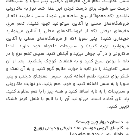
سس تاماریند، تخم مرغ، مغزهای درختی، پنیر سویا و سبزیجات
درست می‌ شود. برای درست کردن این غذا، شما نیاز به ماکارونی
تایلندی (که معمولاً از برنج ساخته می‌ شود)، سس تاماریند (که از
فروشگاه‌های محلی یا آنلاین می‌توانید تهیه کنید)، تخم مرغ،
مغزهای درختی (که از فروشگاه‌های محلی یا آنلاین می‌توانید
خریداری کنید)، پنیر سویا (که از فروشگاه‌های محلی یا آنلاین
می‌توانید تهیه کنید) و سبزیجات دلخواه خود دارید. ابتدا
ماکارونی را در آب جوش بپزید و آبکش کنید. سپس تخم مرغ را در
تابه با روغن سرخ کنید و به قطعات کوچک بشکنید. بعد از آن
سس تاماریند را در تابه با حرارت ملایم گرم کنید و به آن نمک و
شکر برای تنظیم طعم اضافه کنید. سپس مغزهای درختی و پنیر
سویا را به سس اضافه کنید و خوب هم بزنید. در نهایت ماکارونی
و سبزیجات را به تابه اضافه کنید و همه چیز را با هم مخلوط کنید.
پاد تای آماده است. می‌توانید آن را با لایم یا فلفل قرمز خشک
تزیین کنید.
داستان دیوار چین چیست؟
کلیسای گروس‌ مونستر؛ نماد تاریخی و دیدنی زوریخ
طولانی ترین رودخانه های دنیا