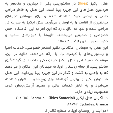
هتل ایکیز (
Ikies
) در سانتورینی یکی از بهترین و منحصر به
فردترین هتل‌های این جزیره زیبا است. این هتل به خاطر طراحی
خاص و لوکس خود شناخته شده و برای مهمانان تجربه‌ای
بی‌نظیری از اقامت را به ارمغان می‌آورد. هتل ایکیز به صورت غار
طراحی شده و تنها نه اتاق دارد که این امر به این اقامتگاه، حس
خصوصی و صمیمی می‌بخشد. اتاق‌ها با دیوارهای سفید و
دکوراسیون مدرن تزئین شده‌اند.
این هتل به مهمانان امکاناتی نظیر استخر خصوصی، خدمات اسپا
و رستوران‌های با کیفیت بالا را ارائه می‌دهد. علاوه بر این،
موقعیت جغرافیایی هتل ایکیز در نزدیکی جاذبه‌های گردشگری
سانتورینی، از جمله روستای اویا، به مهمانان این امکان را می‌دهد
که به راحتی به گشت و گذار در این جزیره زیبا بپردازند. این هتل
به عنوان یکی از بهترین گزینه‌ها برای زوج‌ها و مسافران شناخته
می‌شود و به خاطر خدمات عالی و محیط آرامش‌بخش خود،
محبوبیت زیادی دارد.
آدرس هتل ایکیز (Ikies Santorini):
Oia (Ia), Santorini,
84702, Cyclades, Greece
(در ابتدای روستای اویا، با منظره کالدرا).