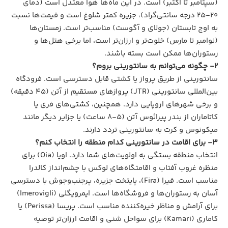
(سپتامبر تا اکتبر) است. در این ماه‌ها هوا معتدل است (دمای
۲۰-۲۵ درجه سانتی‌گراد)، جزیره کمتر شلوغ است و قیمت‌ها نسبت
به اوج تابستان (جولای و آگوست) مناسب‌تر است. زمستان‌ها
(نوامبر تا مارس) خلوت‌تر و ارزان‌تر است، اما برخی هتل‌ها و
رستوران‌ها ممکن است بسته باشند.
2- چگونه می‌توانم به سانتورینی بروم؟
سانتورینی از طریق پرواز یا کشتی قابل دسترسی است. فرودگاه
بین‌المللی سانتورینی (JTR) پروازهای مستقیم از آتن (۴۵ دقیقه)
و برخی شهرهای اروپایی دارد. همچنین، کشتی‌های فری یا
کاتاماران از بندر پیرائوس آتن (۵-۸ ساعت) یا جزایر دیگر مانند
میکونوس و کرت به سانتورینی تردد دارند.
3- برای اقامت در سانتورینی کدام منطقه را انتخاب کنم؟
انتخاب منطقه بستگی به اولویت‌های شما دارد. اویا (Oia) برای
منظره غروب آفتاب و اقامتگاه‌های لوکس با چشم‌انداز کالدرا
مناسب است. فیرا (Fira)، پایتخت جزیره، پرجنب‌وجوش با دسترسی
آسان به رستوران‌ها و فروشگاه‌ها است. ایمرویگلی (Imerovigli)
برای آرامش و مناظر خیره‌کننده مناسب است. پریسا (Perissa) یا
کاماری (Kamari) برای سواحل شنی و اقامت ارزان‌تر توصیه