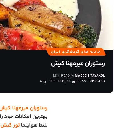
جاذبه های گردشگری ایران
رستوران میرمهنا کیش
7 MIN READ
MAEDEH TAVAKOL
LAST UPDATED: مهر 22, 1404 11:39 ق.ظ
رستوران میرمهنا کیش
بهترین امکانات خود ر
بلیط هواپیما
تور کیش
م