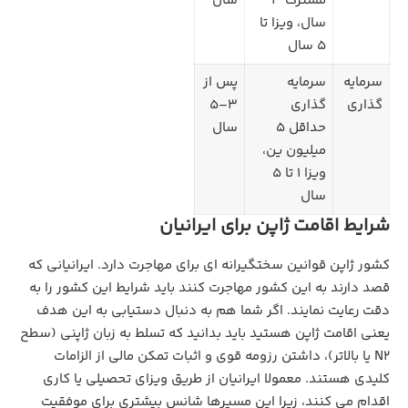
مشترک ۳
سال
سال، ویزا تا
۵ سال
سرمایه
سرمایه
پس از
گذاری
گذاری
۳–۵
حداقل ۵
سال
میلیون ین،
ویزا ۱ تا ۵
سال
شرایط اقامت ژاپن برای ایرانیان
کشور ژاپن قوانین سختگیرانه ای برای مهاجرت دارد. ایرانیانی که
قصد دارند به این کشور مهاجرت کنند باید شرایط این کشور را به
دقت رعایت نمایند. اگر شما هم به دنبال دستیابی به این هدف
یعنی اقامت ژاپن هستید باید بدانید که تسلط به زبان ژاپنی (سطح
N2 یا بالاتر)، داشتن رزومه قوی و اثبات تمکن مالی از الزامات
کلیدی هستند. معمولا ایرانیان از طریق ویزای تحصیلی یا کاری
اقدام می کنند، زیرا این مسیرها شانس بیشتری برای موفقیت