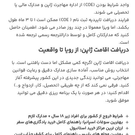
واجد شرایط بودن (COE) از اداره مهاجرت ژاپن و مدارک مالی یا
تحصیلی می شوند.
فرایند دریافت تاییدیه ثبت نام ( COE) ممکن است 1 تا 3 ماه طول
بکشد، اما ویزا معمولا در چند روز صادر می شود. اطمینان حاصل
کنید که مدارکتان کامل و توسط دارالترجمه رسمی ترجمه شده
است.
دریافت اقامت ژاپن: از رویا تا واقعیت
دریافت اقامت ژاپن اگرچه کمی مشکل اما دست یافتنی است. با
انتخاب روش مناسب، آماده سازی مدارک دقیق و رعایت قوانین
مهاجرتی، می توانید زندگی جدیدی در این کشور پیشرفته آغاز
کنید. فرقی نمی کند که از چه طریقی (تحصیل، کار، ازدواج و..)
اقدام کنید؛ در هر صورت با یک برنامه ریزی دقیق می توانید
موفق شوید.
شرایط خروج از کشور برای افراد زیر ۱۸ سال + مدارک لازم
بهترین سوغات اسپانیا: راهنمای کامل خرید یادگاری‌های سفر
ارزان ترین مراکز خرید استانبول
بهترین محله‌ های پاریس، راهنمای کامل برای کشف جذاب‌ ترین