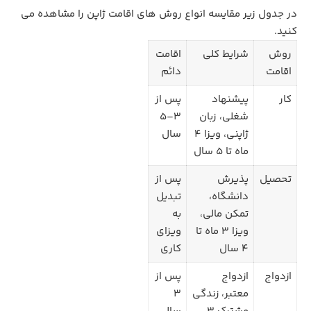
در جدول زیر مقایسه انواع روش های اقامت ژاپن را مشاهده می
کنید.
روش
شرایط کلی
اقامت
اقامت
دائم
کار
پیشنهاد
پس از
شغلی، زبان
۳–۵
ژاپنی، ویزا ۴
سال
ماه تا ۵ سال
تحصیل
پذیرش
پس از
دانشگاه،
تبدیل
تمکن مالی،
به
ویزا ۳ ماه تا
ویزای
۴ سال
کاری
ازدواج
ازدواج
پس از
معتبر، زندگی
۳