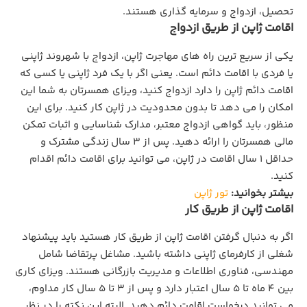
تحصیل، ازدواج و سرمایه گذاری هستند.
اقامت ژاپن از طریق ازدواج
یکی از سریع ترین راه های مهاجرت ژاپن، ازدواج با شهروند ژاپنی
یا فردی با اقامت دائم است. یعنی اگر با یک فرد ژاپنی یا کسی که
اقامت دائم ژاپن را دارد ازدواج کنید، ویزای همسرتان به شما این
امکان را می دهد تا بدون محدودیت در ژاپن کار کنید. برای این
منظور، باید گواهی ازدواج معتبر، مدارک شناسایی و اثبات تمکن
مالی همسرتان را ارائه دهید. پس از 3 سال زندگی مشترک و
حداقل 1 سال اقامت در ژاپن، می توانید برای اقامت دائم اقدام
کنید.
بیشتر بخوانید:
تور ژاپن
اقامت ژاپن از طریق کار
اگر به دنبال گرفتن اقامت ژاپن از طریق کار هستید باید پیشنهاد
شغلی از کارفرمای ژاپنی داشته باشید. مشاغل پرتقاضا شامل
مهندسی، فناوری اطلاعات و مدیریت بازرگانی هستند. ویزای کاری
بین 4 ماه تا 5 سال اعتبار دارد و پس از 3 تا 5 سال کار مداوم،
می توانید درخواست اقامت دائم دهید. البته این نکته را در نظر