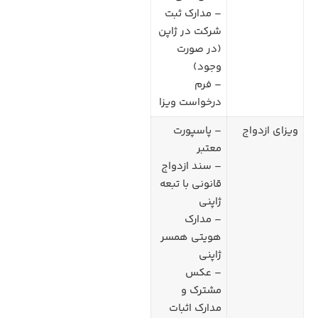
– مدارک ثبت
شرکت در ژاپن
(در صورت
وجود)
– فرم
درخواست ویزا
ویزای ازدواج
– پاسپورت
معتبر
– سند ازدواج
قانونی با تبعه
ژاپنی
– مدارک
هویتی همسر
ژاپنی
– عکس
مشترک و
مدارک اثبات