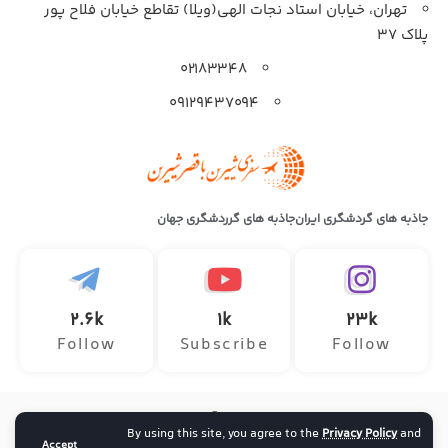
تهران، خیابان استاد نجات الهی(ویلا) تقاطع خیابان فلاح پور
پلاک 37
۰۲۱۸۳۳۴۸
۰۹۱۲۹۴۳۷۰۹۴
جاذبه های گردشگری ایران
جاذبه های گرردشگری جهان
2.6k
1k
23k
Follow
Subscribe
Follow
تمامی حقوق این وب سایت متعلق به آژانس هواپیمایی سفر ماجراجویانه
By using this site, you agree to the
Privacy Policy
and
ارائه دهنده خدمات تور داخلی و خارجی ، خرید بلیط هواپیما و رزرو آنلاین
Accept