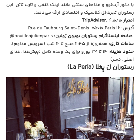
با دکور آرت‌نوو و غذاهای سنتی مانند اردک کنفی و تارت تاتن، این
رستوران تجربه‌ای کلاسیک و اقتصادی ارائه می‌دهد.
امتیاز TripAdvisor
: ۴.۵/۵
آدرس
: ۱۶ Rue du Faubourg Saint-Denis, 75010 Paris
صفحه اینستاگرام رستوران بویون ژولین:
bouillonjulienparis@
ساعات کاری
: همه‌روزه از ۱۱:۴۵ صبح تا ۱۲ شب (سرویس مداوم).
حدود هزینه
: ۱۴ تا ۳۰ یورو برای یک وعده کامل (پیش‌غذا، غذای
اصلی، دسر)
رستوران لَ پِغلا (La Perla)