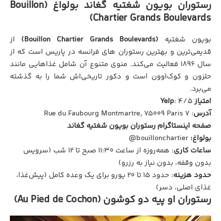
رستوران بویون شغتیه گغاند بولواغ (Bouillon
Chartier Grands Boulevards)
بویون شغتیه
(Bouillon Chartier Grands Boulevards)
از
قدیمی‌ترین و بهترین رستوران های فرانسه در پاریس است که از
سال ۱۸۹۶ فعالیت می‌کند. منوی متنوع آن شامل غذاهایی مانند
حلزون و کوک‌او‌ون است و دکور تاریخی‌اش شما را به گذشته
می‌برد.
امتیاز Yelp
: ۴/۵
آدرس
: ۷ Rue du Faubourg Montmartre, 75009 Paris
صفحه اینستاگرام رستوران بویون شغتیه گغاند
بولواغ:
bouillonchartier@
ساعات کاری
: همه‌روزه از ساعت ۱۱:۳۰ صبح تا ۱۲ شب (سرویس
بدون وقفه، بدون نیاز به رزرو)
حدود هزینه
: حدود ۱۵ تا ۲۰ یورو برای یک وعده کامل (پیش‌غذا،
غذای اصلی، دسر)
رستوران او پیه دو کوشون (Au Pied de Cochon)