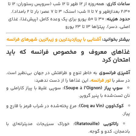
ساعات کاری
: همه‌روزه از ۱۲ ظهر تا ۱۲ شب (سرویس رستوران: ۱۲ تا
۲:۳۰ بعدازظهر و ۷ تا ۱۱ شب؛ اسنک: ۳ تا ۷ عصر؛ بار تا ۲ بامداد).
حدود هزینه
: ۳۰ تا ۵۰ یورو برای یک وعده کامل (پیش‌غذا، غذای
اصلی، دسر). پیتزاها ۱۳ تا ۲۳ یورو
بیشتر بخوانید:
آشنایی با پربازدیدترین و زیباترین شهرهای فرانسه
غذاهای معروف و مخصوص فرانسه که باید
امتحان کرد
آشپزی فرانسوی
به خاطر تنوع و ظرافتش در جهان بی‌نظیر است.
در سفر با
تور فرانسه
، این غذاها را از دست ندهید:
سوپ پیاز (Soupe à l’Oignon)
: سوپی غلیظ با پیاز کاراملی و
نان تست‌شده با پنیر گرویر.
کوک‌او‌ون (Coq au Vin)
: مرغ پخته‌شده در شراب قرمز با قارچ و
پیاز.
راتاتویی (Ratatouille)
: خوراک سبزیجات مدیترانه‌ای با
بادمجان، کدو و گوجه.