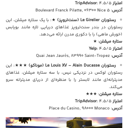
امتیاز TripAdvisor
: ۴.۵/۵
آدرس
: ۵ Boulevard Franck Pilatte, 06300 Nice
رستوران Le Girelier (سنت‌تروپز)
★: با یک ستاره میشلن، این
رستوران در بندر سنت‌تروپز غذاهای دریایی تازه مانند بویابس
(خورش ماهی) را با دکوری مدرن ارائه می‌دهد.
ستاره میشلن
: ★
امتیاز Yelp
: ۴.۵/۵
آدرس
: Quai Jean Jaurès, 83990 Saint-Tropez
رستوران Le Louis XV – Alain Ducasse (موناکو)
★★★: این
رستوران لوکس در نزدیکی نیس، با سه ستاره میشلن، غذاهای
مدیترانه‌ای مانند لابستر را با منظره‌ای از دریای مدیترانه سرو
می‌کند.
ستاره میشلن
: ★★★
امتیاز TripAdvisor
: ۴.۵/۵
آدرس
: Place du Casino, 98000 Monaco