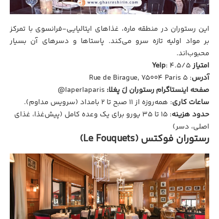
این رستوران در منطقه ماره، غذاهای ایتالیایی-فرانسوی با تمرکز
بر مواد اولیه تازه سرو می‌کند. پاستاها و دسرهای آن بسیار
محبوب‌اند.
امتیاز Yelp
: ۴.۵/۵
آدرس
: ۵ Rue de Birague, 75004 Paris
صفحه اینستاگرام رستوران لَ پغلا:
laperlaparis@
ساعات کاری
: همه‌روزه از ۱۱ صبح تا ۲ بامداد (سرویس مداوم).
حدود هزینه
: ۱۵ تا ۳۵ یورو برای یک وعده کامل (پیش‌غذا، غذای
اصلی، دسر)
رستوران فوکتس (Le Fouquets)