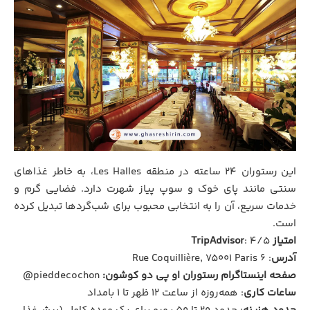
این رستوران ۲۴ ساعته در منطقه Les Halles، به خاطر غذاهای
سنتی مانند پای خوک و سوپ پیاز شهرت دارد. فضایی گرم و
خدمات سریع، آن را به انتخابی محبوب برای شب‌گردها تبدیل کرده
است.
امتیاز TripAdvisor
: ۴/۵
آدرس
: ۶ Rue Coquillière, 75001 Paris
صفحه اینستاگرام رستوران او پی دو کوشون:
pieddecochon@
ساعات کاری
: همه‌روزه از ساعت ۱۲ ظهر تا ۱ بامداد