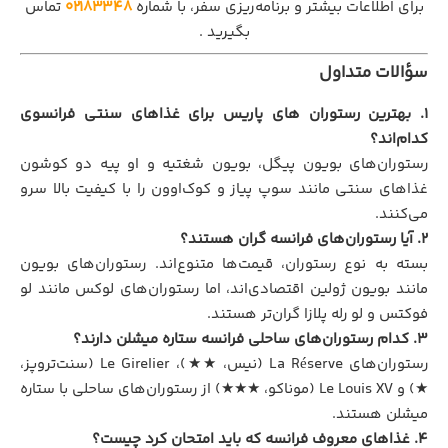
برای اطلاعات بیشتر و برنامه‌ریزی سفر، با شماره
۰۲۱۸۳۳۴۸
تماس
بگیرید .
سؤالات متداول
۱. بهترین رستوران‌ های پاریس برای غذاهای سنتی فرانسوی
کدام‌اند؟
رستوران‌های بویون پیگل، بویون شغتیه و او پیه دو کوشون
غذاهای سنتی مانند سوپ پیاز و کوک‌او‌ون را با کیفیت بالا سرو
می‌کنند.
۲. آیا رستوران‌های فرانسه گران هستند؟
بسته به نوع رستوران، قیمت‌ها متنوع‌اند. رستوران‌های بویون
مانند بویون ژولین اقتصادی‌اند، اما رستوران‌های لوکس مانند لو
فوکتس و لو رله پلازا گران‌تر هستند.
۳. کدام رستوران‌های ساحلی فرانسه ستاره میشلن دارند؟
رستوران‌های La Réserve (نیس، ★★)، Le Girelier (سنت‌تروپز،
★) و Le Louis XV (موناکو، ★★★) از رستوران‌های ساحلی با ستاره
میشلن هستند.
۴. غذاهای معروف فرانسه که باید امتحان کرد چیست؟