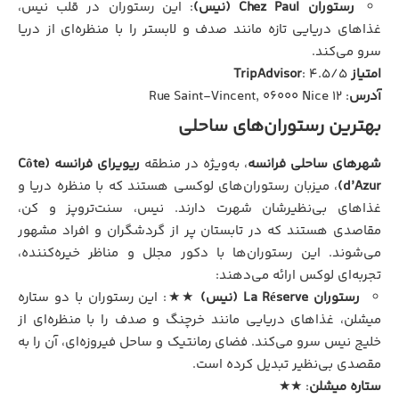
رستوران Chez Paul (نیس)
: این رستوران در قلب نیس،
غذاهای دریایی تازه مانند صدف و لابستر را با منظره‌ای از دریا
سرو می‌کند.
امتیاز TripAdvisor
: ۴.۵/۵
آدرس
: ۱۲ Rue Saint-Vincent, 06000 Nice
بهترین رستوران‌های ساحلی
شهرهای ساحلی فرانسه
، به‌ویژه در منطقه
ریویرای فرانسه (Côte
d’Azur)
، میزبان رستوران‌های لوکسی هستند که با منظره دریا و
غذاهای بی‌نظیرشان شهرت دارند. نیس، سنت‌تروپز و کن،
مقاصدی هستند که در تابستان پر از گردشگران و افراد مشهور
می‌شوند. این رستوران‌ها با دکور مجلل و مناظر خیره‌کننده،
تجربه‌ای لوکس ارائه می‌دهند:
رستوران La Réserve (نیس)
★★: این رستوران با دو ستاره
میشلن، غذاهای دریایی مانند خرچنگ و صدف را با منظره‌ای از
خلیج نیس سرو می‌کند. فضای رمانتیک و ساحل فیروزه‌ای، آن را به
مقصدی بی‌نظیر تبدیل کرده است.
ستاره میشلن
: ★★