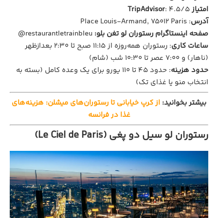
امتیاز TripAdvisor
: ۴.۵/۵
آدرس
: Place Louis-Armand, 75012 Paris
صفحه اینستاگرام رستوران لو تغن بلو:
restaurantletrainbleu@
ساعات کاری
: رستوران همه‌روزه از ۱۱:۱۵ صبح تا ۲:۳۰ بعدازظهر
(ناهار) و ۷:۰۰ عصر تا ۱۰:۳۰ شب (شام)
حدود هزینه
: حدود ۴۵ تا ۱۱۰ یورو برای یک وعده کامل (بسته به
انتخاب منو یا غذای تک)
بیشتر بخوانید:
از کرپ خیابانی تا رستوران‌های میشلن: هزینه‌های
غذا در فرانسه
رستوران لو سیل دو پغی (Le Ciel de Paris)