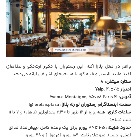
واقع در هتل پلازا آتنه، این رستوران با دکور آرت‌دکو و غذاهای
لذیذ مانند لابستر و فیله گوساله، تجربه‌ای اشرافی ارائه می‌دهد.
ستاره میشلن
: ★
امتیاز Yelp
: ۴.۵/۵
آدرس
: ۲۱ Avenue Montaigne, 75008 Paris
صفحه اینستاگرام رستوران لو رله پلازا:
lerelaisplaza@
ساعات کاری:
همه‌روزه از ۱۲ ظهر تا ۲:۳۰ بعدازظهر (ناهار) و ۷ تا ۱۱
شب (شام)
حدود هزینه:
۴۵ تا ۸۰ یورو برای یک وعده کامل (پیش‌غذا، غذای
اصلی، دسر). منوهای ثابت: ۵۶ یورو (فرمول) و ۶۸ یورو