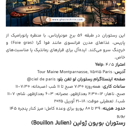
این رستوران در طبقه ۵۶ برج مونپارناس، با منظره پانورامیک از
پاریس، غذاهای مدرن فرانسوی مانند فوا گرا (Foie gras) و
خرچنگ سرو می‌کند. ایده‌آل برای قرارهای رمانتیک یا مناسبت‌های
خاص.
امتیاز Yelp
: ۴/۵
آدرس
: Tour Maine Montparnasse, 75015 Paris
صفحه اینستاگرام رستوران لو تغن بلو:
ciel de paris@
ساعات کاری
: همه‌روزه ۷:۳۰ صبح تا ۱۱ شب (صبحانه: ۷:۳۰-۱۱
صبح، ناهار: ۱۲-۲:۳۰ بعدازظهر، عصرانه: ۳-۶ بعدازظهر، شام: ۷-۱۱
شب). تعطیلی موقت: ۱۸-۲۱ آوریل ۲۰۲۵
حدود هزینه
: ۳۹ تا ۸۰ یورو برای وعده کامل؛ میز کنار پنجره ۱۴۵
یورو
رستوران بویون ژولین (Bouillon Julien)