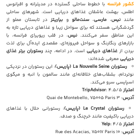
کشور فرانسه
با خطوط ساحلی گسترده در مدیترانه و اقیانوس
اطلس، بهشت عاشقان غذاهای دریایی است. شهرهای ساحلی
مانند
نیس
،
مارسی
،
سنت‌مالو
و
بیاریتز
در تابستان مملو از
گردشگرانی هستند که برای سواحل زیبا و غذاهای دریایی تازه به
این مناطق سفر می‌کنند.
نیس
، در قلب ریویرای فرانسه، با
بازارهای رنگارنگ و سواحل فیروزه‌ای، مقصدی ایده‌آل برای لذت
بردن از
غذاهای دریایی
است. در ادامه، چند
رستوران برتر غذای
دریایی
معرفی شده‌اند:
رستوران La Nouvelle Seine (پاریس)
: این رستوران در نزدیکی
نوتردام، بشقاب‌های خلاقانه‌ای مانند سالمون با انبه و میگوی
اسپایسی سرو می‌کند.
امتیاز TripAdvisor
: ۴.۵/۵
آدرس
: ۳ Quai de Montebello, 75005 Paris
رستوران Le Crystal (پاریس)
: رستورانی حلال با غذاهای
دریایی باکیفیت مانند خرچنگ و صدف.
امتیاز Yelp
: ۴/۵
آدرس
: ۱۰ Rue des Acacias, 75017 Paris