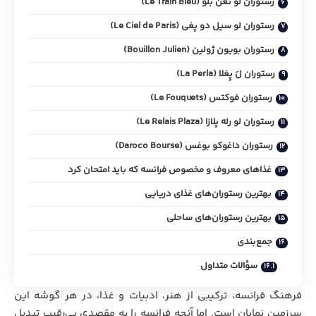
رستوران لو تَغَن بلو (Le Train Bleu)
رستوران لو سیل دو پغی (Le Ciel de Paris)
رستوران بویون ژولین (Bouillon Julien)
رستوران لَ پِغلا (La Perla)
رستوران فوکتس (Le Fouquets)
رستوران لو رله پلازا (Le Relais Plaza)
رستوران داغوکو بوغس (Daroco Bourse)
غذاهای معروف و مخصوص فرانسه که باید امتحان کرد
بهترین رستوران‌های غذای دریایی
بهترین رستوران‌های ساحلی
جمع‌بندی
سؤالات متداول
فرهنگ فرانسه، ترکیبی از هنر، ادبیات و غذا، در هر گوشه این
سرزمین نمایان است. اما آنچه فرانسه را به مقصدی بی‌رقیب تبدیل