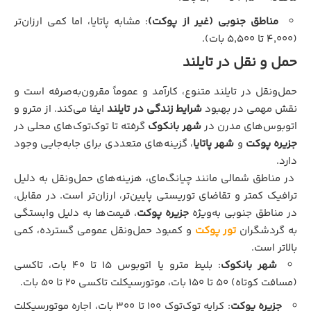
مناطق جنوبی (غیر از پوکت)
: مشابه پاتایا، اما کمی ارزان‌تر
(۴,۰۰۰ تا ۵,۵۰۰ بات).
حمل و نقل در تایلند
حمل‌ونقل در تایلند متنوع، کارآمد و عموماً مقرون‌به‌صرفه است و
نقش مهمی در بهبود
شرایط زندگی در تایلند
ایفا می‌کند. از مترو و
اتوبوس‌های مدرن در
شهر بانکوک
گرفته تا توک‌توک‌های محلی در
جزیره پوکت
و
شهر پاتایا
، گزینه‌های متعددی برای جابه‌جایی وجود
دارد.
در مناطق شمالی مانند چیانگ‌مای، هزینه‌های حمل‌ونقل به دلیل
ترافیک کمتر و تقاضای توریستی پایین‌تر، ارزان‌تر است. در مقابل،
در مناطق جنوبی به‌ویژه
جزیره پوکت
، قیمت‌ها به دلیل وابستگی
به گردشگران
تور پوکت
و کمبود حمل‌ونقل عمومی گسترده، کمی
بالاتر است.
شهر بانکوک
: بلیط مترو یا اتوبوس ۱۵ تا ۴۰ بات، تاکسی
(مسافت کوتاه) ۵۰ تا ۱۵۰ بات، موتورسیکلت تاکسی ۲۰ تا ۵۰ بات.
جزیره پوکت
: کرایه توک‌توک ۱۰۰ تا ۳۰۰ بات، اجاره موتورسیکلت