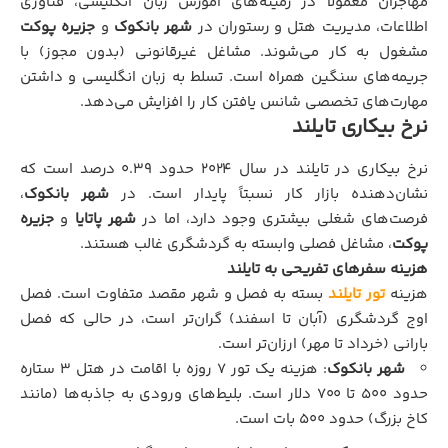
مهاجران معمولاً در زمینه‌های آموزش زبان انگلیسی، فناوری
اطلاعات، مدیریت هتل و رستوران در
شهر بانکوک
و
جزیره پوکت
مشغول به کار می‌شوند. مشاغل غیرقانونی (بدون مجوز) با
جریمه‌های سنگین همراه است. تسلط به زبان انگلیسی و داشتن
مهارت‌های تخصصی شانس یافتن کار را افزایش می‌دهد.
نرخ بیکاری تایلند
نرخ بیکاری در تایلند در سال ۲۰۲۴ حدود ۰.۳۹ درصد است که
نشان‌دهنده بازار کار نسبتاً پایدار است. در
شهر بانکوک
،
فرصت‌های شغلی بیشتری وجود دارد، اما در
شهر پاتایا
و
جزیره
پوکت
، مشاغل فصلی وابسته به گردشگری غالب هستند.
هزینه سفرهای تفریحی به تایلند
هزینه
تور تایلند
بسته به فصل و شهر مقصد متفاوت است. فصل
اوج گردشگری (آبان تا اسفند) گران‌تر است، در حالی که فصل
بارانی (خرداد تا مهر) ارزان‌تر است.
شهر بانکوک
: هزینه یک تور ۷ روزه با اقامت در هتل ۳ ستاره
حدود ۵۰۰ تا ۷۰۰ دلار است. بلیط‌های ورودی به جاذبه‌ها (مانند
کاخ بزرگ) حدود ۵۰۰ بات است.