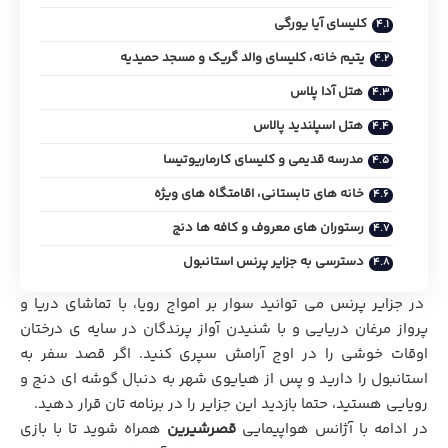
کليسای آيا يورگی
يتيم خانه، کليسای والد گريک و مسجد حميديه
هتل آدا پلاس
هتل اسپلنديد پالاس
مدرسه قديمی و کليساي کارماريوتيسا
خانه هاي تابستاني، اقامتگاه هاي ويژه
رستوران های معروف و کافه ها دنج
دسترسی به جزاير پرنس استانبول
در جزایر پرنس می توانید سوار بر امواج رويا، با تماشای دریا و
پرواز مرغان دریایی و با شنيدن آواز پرندگان در سايه ي درختان
اوقات خوشي را در اوج آرامش سپری کنید. اگر قصد سفر به
استانبول را داريد و پس از هيايوي شهر به دنبال گوشه اي دنج و
رويايي هستيد، حتما بازديد اين جزاير را در برنامه تان قرار دهيد.
در ادامه با
آژانس هواپيمايي
قصرشيرين
همراه شويد تا با بازي