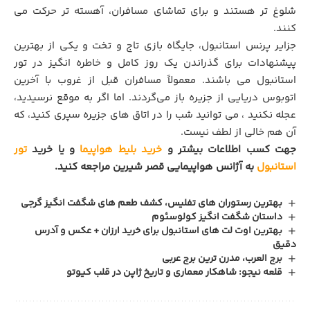
شلوغ تر هستند و برای تماشای مسافران، آهسته تر حرکت می
کنند.
جزایر پرنس استانبول، جايگاه بازي تاج و تخت و یکی از بهترین
پیشنهادات برای گذراندن یک روز کامل و خاطره انگیز در تور
استانبول می باشند. معمولاً مسافران قبل از غروب با آخرین
اتوبوس دریایی از جزیره باز می‌گردند. اما اگر به موقع نرسيديد،
عجله نکنيد ، مي توانيد شب را در اتاق های جزیره سپری کنید، که
آن هم خالی از لطف نیست.
جهت کسب اطلاعات بيشتر و
خريد بليط هواپيما
و يا خريد
تور
استانبول
به آژانس هواپيمايي قصر شيرين مراجعه کنيد.
بهترین رستوران های تفلیس، کشف طعم‌ های شگفت‌ انگیز گرجی
داستان شگفت انگیز کولوسئوم
بهترین اوت لت های استانبول برای خرید ارزان + عکس و آدرس
دقیق
برج العرب، مدرن ترین برج عربی
قلعه نیجو: شاهکار معماری و تاریخ ژاپن در قلب کیوتو