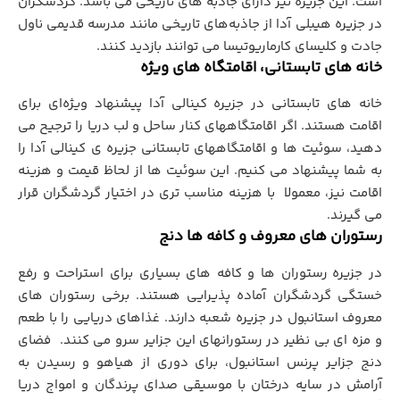
است. این جزیره نیز دارای جاذبه های تاریخی می باشد. گردشگران
در جزیره هیبلی آدا از جاذبه‌های تاریخی مانند مدرسه قدیمی ناول
جادت و کلیسای کارماریوتیسا مي توانند بازدید کنند.
خانه هاي تابستاني، اقامتگاه هاي ويژه
خانه هاي تابستاني در جزیره کینالی آدا پیشنهاد ویژه‌ای برای
اقامت هستند. اگر اقامتگاههاي کنار ساحل و لب دريا را ترجيح مي
دهيد، سوئيت ها و اقامتگاههاي تابستاني جزيره ي کينالي آدا را
به شما پيشنهاد مي کنيم. اين سوئيت ها از لحاظ قيمت و هزينه
اقامت نيز، معمولا با هزينه مناسب تري در اختيار گردشگران قرار
مي گيرند.
رستوران های معروف و کافه ها دنج
در جزیره رستوران ها و کافه های بسیاری برای استراحت و رفع
خستگی گردشگران آماده پذیرایی هستند. برخي رستوران هاي
معروف استانبول در جزيره شعبه دارند. غذاهاي دريايي را با طعم
و مزه اي بي نظير در رستورانهاي اين جزاير سرو مي کنند. فضای
دنج جزایر پرنس استانبول، برای دوری از هیاهو و رسيدن به
آرامش در سایه درختان با موسیقی صدای پرندگان و امواج دریا