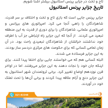
تاج و تخت در جزاير پرنس استانبول بيشتر آشنا شويم.
تاريخ جزاير پرنس استانبول
جزایر پرنس جایی است که بازی تاج و تخت و اختلاف بر سر قدرت،
شاهزادگان را راهی آنجا می کرد. امپراتوری های بیزانس و
امپراتوری عثماني، شاهزادگان را برای دوری از قدرت به این منطقه
تبعید می کردند. از آنجا که این جزایر راه ارتباطی جز آب با اطراف
خود نداشتند خیالشان از شاهزادگان تبعيدي راحت بود. در آن
زمان تمامي کساني که براي حکومت هاي مرکزي دردسر ساز بودند،
به اين جزاير فرستاده مي شدند.
البته کسانی هم که می خواستند جایی برای اختفا پیدا کنند. براي
اينکه جان خود را نجات دهند به اين جزایر می‌رفتند. اما در اواخر
قرن نوزدهم اوضاع تغییر کرد. برخی ثروتمندان شهر استانبول به
این جزایر دنج و آرام علاقه پیدا کردند و برخی آن‌ها را تحت تملک
خود در آوردند.