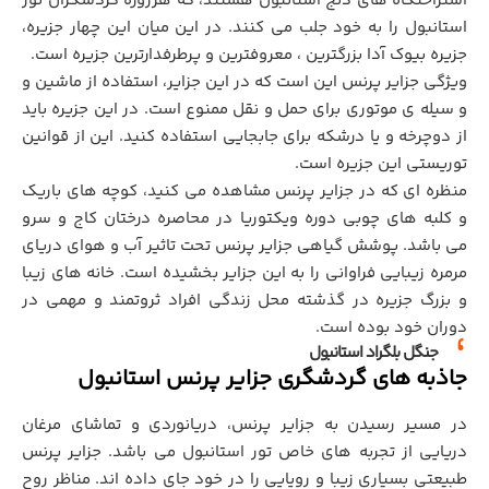
استراحتگاه های دنج استانبول هستند، که هرروزه گردشگران تور
استانبول را به خود جلب می کنند. در این میان اين چهار جزيره،
جزیره بیوک آدا بزرگترین ، معروفترین و پرطرفدارترین جزیره است.
ويژگي جزاير پرنس این است که در اين جزاير، استفاده از ماشین و
و سيله ي موتوري براي حمل و نقل ممنوع است. در این جزیره باید
از دوچرخه و یا درشکه برای جابجایی استفاده کنید. این از قوانین
توریستی این جزیره است.
منظره اي که در جزایر پرنس مشاهده می کنید، کوچه های باریک
و کلبه های چوبی دوره ویکتوریا در محاصره درختان کاج و سرو
می باشد. پوشش گیاهی جزایر پرنس تحت تاثیر آب و هوای دریای
مرمره زیبایی فراوانی را به این جزایر بخشیده است. خانه های زیبا
و بزرگ جزیره در گذشته محل زندگی افراد ثروتمند و مهمی در
دوران خود بوده است.
جنگل بلگراد استانبول
جاذبه های گردشگری جزاير پرنس استانبول
در مسیر رسیدن به جزاير پرنس، دریانوردی و تماشای مرغان
دریایی از تجربه های خاص تور استانبول می باشد. جزاير پرنس
طبيعتي بسياري زيبا و رويايي را در خود جاي داده اند. مناظر روح