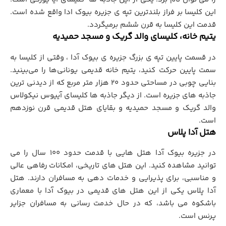
اين کلیسا بر فراز بلندترین تپه‌ ي جزیره بیوک ادا واقع شده است.
قدمت این کلیسا به قرن ششم برمیگردد.
يتيم خانه، کليسای والد گريک و مسجد حميديه
در قسمت پایین تپه ي بزرگ جزيره ي بيوک آدا ، وقتی از کلیسا به
سمت پایین حرکت کنید، یتیم خانه قدیمی یونانی‌ها را می‌بینید.
بنایی چوبی در مساحتی حدود ۲۰ هزار متر مربع که از دیدنی ترین
جاذبه های جزیره است. از دیگر جاذبه ها کلیسای آييوس نیکولاس
والد گریک و مسجد حمیدیه و بقایای هتل قدیمی قرن نوزدهم
است.
هتل آدا پلاس
در جزیره بیوک آدا هتل هایی با قدمت حدود ۱۰۰ سال را می
توانید مشاهده کنید. این هتل هاي تاريخي، امکانات رفاهی عالی
و مناسبي، برای پذيرايي و خدمات دهي به مسافران دارند. هتل
آدا پلاس یکی از این هتل های قدیمی در بيوک آدا با معماری
باشکوه می باشد، که در حال خدمت رسانی به مسافران جزایر
پرنس است.