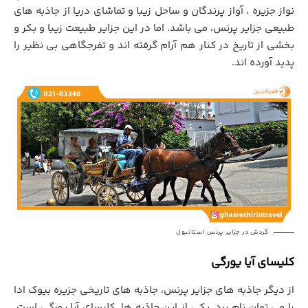
نواز جزيره ، آواز پرندگان و ساحل زيبا و تماشاي دريا از جاذبه های
طبيعي جزایر پرنس، مي باشد. اما در اين جزاير طبيعت زيبا و بکر و
بخشي از تاريخ در کنار هم آرام گرفته اند و تفرجگاهي بي نظير را
پديد آورده اند.
گردش در جزایر پرنس استانبول
کليسای آيا يورگی
از ديگر جاذبه هاي جزاير پرنس، جاذبه های تاریخی جزیره بیوک ادا
را می توان نام برد. يکي از اين جاذبه ها کلیسای آیا یورگی است.