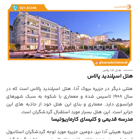
هتل آدا پلاس
هتل اسپلنديد پالاس
هتلي دیگر در جزيره بيوک آدا، هتل اسپلندید پالاس است که در
سال ۱۹۰۸ تاسیس شده و معماری با شکوه به سبک شهرهای
فرانسوی دارد. معماري و بناي اين هتل خود از جاذبه هاي اين
جزاير است. اين هتل بسيار مورد استقبال گردشگران است.
مدرسه قديمی و کليساي کارماريوتيسا
جزیره هیبلی آدا نیز، دومین جزیره مورد توجه گردشگران استانبول