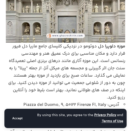
موزه دلوپرا دل
دوئومو در نزدیکی کلیسای جامع ماریا دل فیور
قرار دارد و مکان مناسبی برای درک عمیق هنر و مهندسی
رنسانس است. این موزه آثاری مانند درهای برنزی اصلی تعمیدگاه
سنت جان اثر گیبرتی و مجسمه‌ های میکل‌ آنژ، از جمله “پیتا” را به
نمایش می‌ گذارد. ساعات صبح برای بازدید از موزه بهتر هستند
چون به دور از شلوغی جمعیت می توانید از موزه دیدن کنید. برای
اینکه در صف های طولانی نمانید، بهتر است بلیط خود را آنلاین
رزرو کنید.
آدرس: Piazza del Duomo, 9, 50122 Firenze FI, Italy
ساعات و روزهای بازدید: روزانه، 9 صبح تا 7:45 عصر (یکشنبه‌
By using this site, you agree to the
Privacy Policy
and
Accept
.
Terms of Use
ها تا 1:45 ظهر).