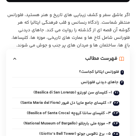
اگر عاشق سفر و کشف زیبایی های تاریخ و هنر هستید، فلورانس
منتظر شماست. زادگاه رنسانس و قلب فرهنگی ایتالیا که هر
گوشه آن قصه ای از گذشته را روایت می کند. جاهای دیدنی
فلورانس شامل کاخ ها و عمارت های تاریخی، موزه ها، کلیساها،
باغ ها، ساختمان ها و میدان های پر جنب و جوش می شوند.
فهرست مطالب
فلورانس ایتالیا کجاست؟
جاهای دیدنی فلورانس
1- کلیسای سن لورنزو (Basilica di San Lorenzo)
2- کلیسای جامع ماریا دل فیور (Santa Maria del Fiore)
3- کلیسای سانتا کروچه (Basilica of Santa Croce)
4- موزه ملی بارجللو (National Museum of Bargello)
5- برج ناقوس جوتو (Giotto’s Bell Tower)