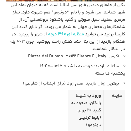
یکی از جاهای دیدنی فلورانس ایتالیا است که به عنوان نماد این
شهر شناخته می شود و با نام “دوئومو” هم شهرت دارد. نمای
مرمری سفید، سبز، صورتی و گنبد باشکوه برونلسکی آن، از
شاهکارهای معماری جهان به شمار می‌ روند. اگر بالای گنبد این
کلیسا بروید می توانید
منظره ای 360 درجه
از شهر را ببینید. در
هنگام بازدید از این بنا، حتما کفش راحت بپوشید، چون 463 پله
در انتظار شماست.
آدرس: Piazza del Duomo, 50122 Firenze FI, Italy
ساعات بازدید: دوشنبه تا شنبه 10:15–16:45
یکشنبه‌ ها بسته
بهترین زمان بازدید: صبح زود (برای اجتناب از شلوغی)
هزینه
ورود به کلیسا
رایگان، صعود به
گنبد 20 یورو
(بلیط ترکیبی
دوئومو)