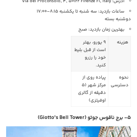
آدرس: Via del Proconsolo, 4, 50122 Firenze FI, Italy
ساعات بازدید: سه‌ شنبه تا یکشنبه 8:15–17:00
دوشنبه بسته
بهترین زمان بازدید: صبح
هزینه
9 یورو، بهتر
است از قبل بلیط
خود را رزرو
کنید.
نحوه
پیاده‌ روی از
دسترسی
مرکز شهر (5
دقیقه از گالری
اوفیتزی)
5- برج ناقوس جوتو (Giotto’s Bell Tower)