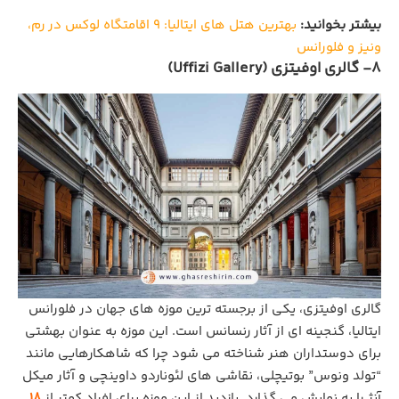
بیشتر بخوانید:
بهترین هتل های ایتالیا: ۹ اقامتگاه لوکس در رم،
ونیز و فلورانس
8- گالری اوفیتزی (Uffizi Gallery)
گالری اوفیتزی، یکی از برجسته‌ ترین موزه‌ های جهان در فلورانس
ایتالیا، گنجینه‌ ای از آثار رنسانس است. این موزه به عنوان بهشتی
برای دوستداران هنر شناخته می شود چرا که شاهکارهایی مانند
“تولد ونوس” بوتیچلی، نقاشی‌ های لئوناردو داوینچی و آثار میکل‌
آنژ را به نمایش می گذارد. بازدید از این موزه برای افراد کمتر از
18