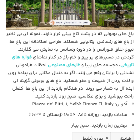
باغ‌ های بوبولی که در پشت کاخ پیتی قرار دارند، نمونه‌ ای بی‌ نظیر
از باغ‌ های رنسانس ایتالیایی‌ هستند. طراحی استادانه این باغ ها،
نبوغ خلاق فلورانس را در دوره رنسانس به نمایش می گذارند.
گردش در مسیرهای پر پیچ‌ و خم باغ در کنار تماشای
فواره‌ های
تاریخی
، مجسمه‌ های زیبا و
غارهای مصنوعی
لحظات فراموش
نشدنی را برایتان رقم می زنند. اگر به دنبال مکانی برای پیاده‌ روی
و لذت بردن از طبیعت و هنر هستید، باغ های بوبولی گزینه ای
ایده آل به شمار می روند. در هنگام بازدید از این باغ ها، کفش
راحت بپوشید و برای عکاسی، صبح زود بازدید کنید.
آدرس: Piazza de’ Pitti, 1, 50125 Firenze FI, Italy
ساعات بازدید: روزانه 8:15–18:50 (زمستان تا 16:30)
بهترین زمان بازدید: صبح بهار
هزینه
10 یورو (بلیط