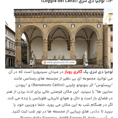
13- لوجیا دی لنزی (Loggia dei Lanzi)
لوجیا دی لنزی یک
گالری روباز
در میدان سینیوریا است که در آن
می توانید مجموعه‌ ای بی‌ نظیر از مجسمه‌ های رنسانس مانند
“پرسئوس” اثر بنونوتو چلینی (Benvenuto Cellini) و “ربودن
سابین‌ ها” را ببینید. این مکان فرصتی عالی برای لذت بردن از هنر
در فضای باز است و حال‌ و هوای تاریخی فلورانس را زنده می‌ کند.
اگر در هنگام شب به این مکان می روید، حتما دوربین خود را
ببرید تا
عکس
های زیبایی از مجسمه ها در نور شب ثبت کنید.