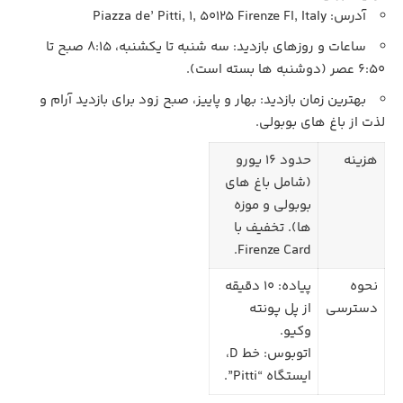
آدرس: Piazza de’ Pitti, 1, 50125 Firenze FI, Italy
ساعات و روزهای بازدید: سه‌ شنبه تا یکشنبه، 8:15 صبح تا
6:50 عصر (دوشنبه‌ ها بسته است).
بهترین زمان بازدید: بهار و پاییز، صبح زود برای بازدید آرام و
لذت از باغ‌ های بوبولی.
هزینه
حدود 16 یورو
(شامل باغ‌ های
بوبولی و موزه‌
ها). تخفیف با
Firenze Card.
نحوه
پیاده: 10 دقیقه
دسترسی
از پل پونته
وکیو.
اتوبوس: خط D،
ایستگاه “Pitti”.