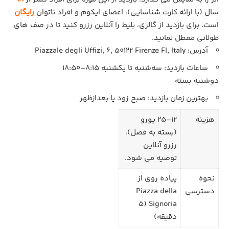
سال (با ارائه کارت شناسایی)، اعضای ایکوم و افراد ناتوان
رایگان
است. برای بازدید از گالری، بلیط را آنلاین رزرو کنید تا در صف‌ های
طولانی معطل نمانید.
آدرس: Piazzale degli Uffizi, 6, 50122 Firenze FI, Italy
ساعات بازدید: سه‌شنبه تا یکشنبه 8:15–18:50
دوشنبه بسته
بهترین زمان بازدید: صبح زود یا بعدازظهر
هزینه
12–25 یورو
(بسته به فصل)،
رزرو آنلاین
توصیه می‌ شود.
نحوه
پیاده‌ روی از
دسترسی
Piazza della
Signoria (5
دقیقه)