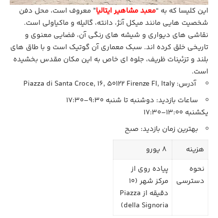
این کلیسا که به “
معبد مشاهیر ایتالیا
” معروف است، محل دفن
شخصیت‌ هایی مانند میکل‌ آنژ، دانته، گالیله و ماکیاولی است.
نقاشی‌ های دیواری و شیشه‌ های رنگی آن، فضایی معنوی و
تاریخی خلق کرده‌ اند. سبک معماری آن گوتیک است و با طاق‌ های
بلند و تزئینات ظریف، جلوه‌ ای خاص به این مکان مقدس بخشیده
است.
آدرس: Piazza di Santa Croce, 16, 50122 Firenze FI, Italy
ساعات بازدید: دوشنبه تا شنبه 9:30–17:30
یکشنبه 13:00–17:30
بهترین زمان بازدید: صبح
هزینه
8 یورو
نحوه
پیاده‌ روی از
دسترسی
مرکز شهر (10
دقیقه از Piazza
della Signoria)