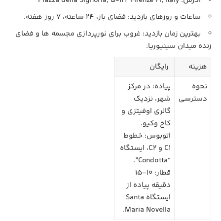
آدرس: Piazza della Signoria, 50122 Firenze FI, Italy
ساعات و روزهای بازدید: فضای باز، 24 ساعته، 7 روز هفته.
بهترین زمان بازدید: غروب برای نورپردازی مجسمه‌ ها و فضای
زنده میدان سینیوریا.
هزینه
رایگان
نحوه
پیاده: در مرکز
دسترسی
شهر، نزدیک
گالری اوفیتزی و
کاخ وکیو.
اتوبوس: خطوط
C1 و C2، ایستگاه
“Condotta”.
قطار: 10-15
دقیقه پیاده از
ایستگاه Santa
Maria Novella.