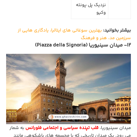
نزدیک پل پونته
وکیو
بیشتر بخوانید:
بهترین سوغاتی ‌های ایتالیا، یادگاری‌ هایی از
سرزمین مد، هنر و فرهنگ
12- میدان سینیوریا (Piazza della Signoria)
میدان سینیوریا،
قلب تپنده سیاسی و اجتماعی فلورانس
به شمار
می‌ رود. یک میدان تاریخی که با مجسمه‌ های باشکوهی مانند