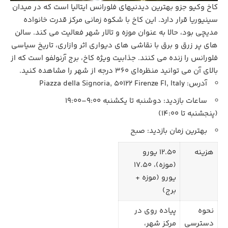
کاخ وکیو جزو بهترین دیدنیهای فلورانس ایتالیا است که در میدان
سینیوریا قرار دارد. این کاخ با شکوه زمانی مرکز قدرت خانواده
مدیچی بود، حالا به‌ عنوان موزه و تالار شهر فعالیت می‌ کند. سالن‌
های پر زرق‌ و برق با نقاشی‌ های دیواری اثر وازاری، تاریخ سیاسی
فلورانس را زنده می‌ کنند. جذابیت ویژه کاخ، برج آرنولفو است که از
بالای آن می توانید منظره‌ای 360 درجه از شهر را مشاهده کنید.
آدرس: Piazza della Signoria, 50122 Firenze FI, Italy
ساعات بازدید: دوشنبه تا یکشنبه 9:00–19:00
(پنجشنبه تا 14:00)
بهترین زمان بازدید: صبح
هزینه
12.50 یورو
(موزه)، 17.50
یورو (موزه +
برج)
نحوه
پیاده‌ روی در
دسترسی
مرکز شهر،