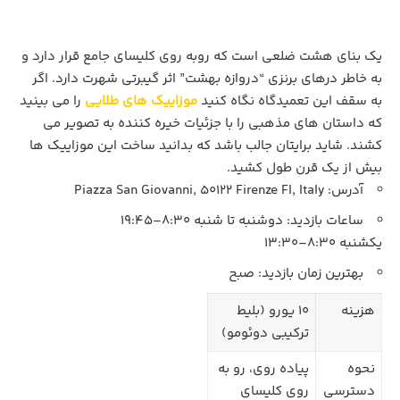
یک بنای هشت ضلعی است که روبه روی کلیسای جامع قرار دارد و
به خاطر درهای برنزی “دروازه بهشت” اثر گیبرتی شهرت دارد. اگر
به سقف این تعمیدگاه نگاه کنید
موزاییک های طلایی
را می بینید
که داستان‌ های مذهبی را با جزئیات خیره‌ کننده به تصویر می‌
کشند. شاید برایتان جالب باشد که بدانید ساخت این موزاییک ها
بیش از یک قرن طول کشید.
آدرس: Piazza San Giovanni, 50122 Firenze FI, Italy
ساعات بازدید: دوشنبه تا شنبه 8:30–19:45
یکشنبه 8:30–13:30
بهترین زمان بازدید: صبح
هزینه
10 یورو (بلیط
ترکیبی دوئومو)
نحوه
پیاده‌ روی، رو به‌
دسترسی
روی کلیسای