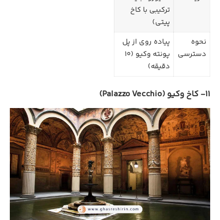
ترکیبی با کاخ
پیتی)
نحوه
پیاده‌ روی از پل
دسترسی
پونته وکیو (10
دقیقه)
11- کاخ وکیو (Palazzo Vecchio)