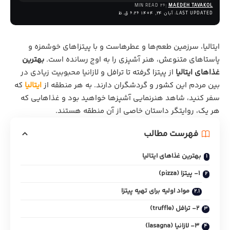
26 MIN READ
MAEDEH TAVAKOL
LAST UPDATED: آبان 24, 1404 6:26 ق.ظ
ایتالیا، سرزمین طعم‌ها و عطرهاست و با پیتزاهای خوشمزه و
پاستاهای متنوعش، هنر آشپزی را به اوج رسانده است.
بهترین
غذاهای ایتالیا
از پیتزا گرفته تا ترافل و لازانیا محبوبیت زیادی در
بین مردم این کشور و گردشگران دارند. به هر منطقه از
ایتالیا
که
سفر کنید، شاهد هنرنمایی آشپزها خواهید بود و غذاهایی که
هر یک، روایتگر داستان خاصی از آن منطقه هستند.
فهرست مطالب
بهترین غذاهای ایتالیا
1- پیتزا (pizza)
مواد اولیه برای تهیه پیتزا
2- ترافل (truffle)
3- لازانیا (lasagna)