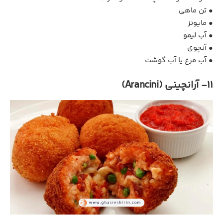
• تن ماهی
• مایونز
• آب‌ لیمو
• آنچوی
• آب مرغ یا آب گوشت
11- آرانچینی (Arancini)