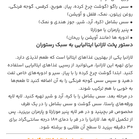
• سس راگو (گوشت چرخ‌ کرده، پیاز، هویج، کرفس، گوجه‌ فرنگی،
روغن زیتون، نمک، فلفل و آویشن)
• سس بشامل (کره، آرد، شیر، جوز هندی و نمک)
• پنیر پارمزان یا موزارلا
• ادویه ‌ها (مانند آویشن یا ریحان)
دستور پخت لازانیا ایتالیایی به سبک رستوران
لازانیا یکی از بهترین غذاهای ایتالیا است که طعم لذیذی دارد.
برای تهیه این لازانیا، می‌توانید از رسپی غذاهای ایتالیایی استفاده
کنید. ابتدا گوشت چرخ کرده را با پیاز، سیر و ادویه‌های خاص تفت
دهید و سپس سس گوجه فرنگی را به آن اضافه کنید تا طعم‌ها
به خوبی با هم ترکیب شوند.
در مرحله بعد، سس بشامل را با کره، آرد و شیر تهیه کنید. لایه لایه
ورقه‌های پاستا، سس گوشت و سس بشامل را در یک ظرف
مخصوص فر بچینید و در هر لایه پنیر موزارلا و پارمزان بریزید. پس
از تکمیل لایه ها، لازانیا را در فر با دمای ۱۸۰ درجه سانتی‌گراد برای
۳۰ دقیقه بپزید تا سطح آن طلایی و برشته شود.