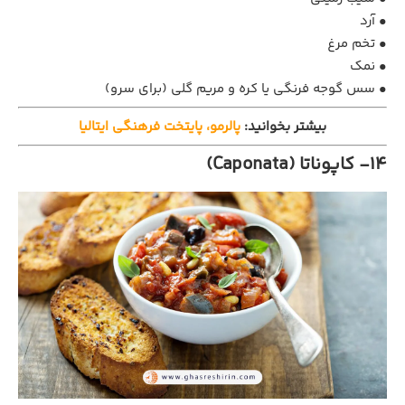
• آرد
• تخم ‌مرغ
• نمک
• سس گوجه ‌فرنگی یا کره و مریم ‌گلی (برای سرو)
بیشتر بخوانید:
پالرمو، پایتخت فرهنگی ایتالیا
14- کاپوناتا (Caponata)