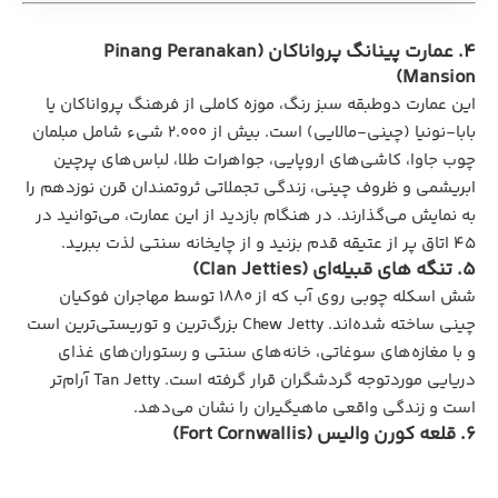
4. عمارت پینانگ پرواناکان (Pinang Peranakan
Mansion)
این عمارت دوطبقه سبز رنگ، موزه کاملی از فرهنگ پرواناکان یا
بابا-نونیا (چینی-مالایی) است. بیش از ۲.۰۰۰ شیء شامل مبلمان
چوب جاوا، کاشی‌های اروپایی، جواهرات طلا، لباس‌های پرچین
ابریشمی و ظروف چینی، زندگی تجملاتی ثروتمندان قرن نوزدهم را
به نمایش می‌گذارند. در هنگام بازدید از این عمارت، می‌توانید در
۴۵ اتاق پر از عتیقه قدم بزنید و از چایخانه سنتی لذت ببرید.
5. تنگه‌ های قبیله‌ای (Clan Jetties)
شش اسکله چوبی روی آب که از ۱۸۸۰ توسط مهاجران فوکیان
چینی ساخته شده‌اند. Chew Jetty بزرگ‌ترین و توریستی‌ترین است
و با مغازه‌های سوغاتی، خانه‌های سنتی و رستوران‌های غذای
دریایی موردتوجه گردشگران قرار گرفته است. Tan Jetty آرام‌تر
است و زندگی واقعی ماهیگیران را نشان می‌دهد.
6. قلعه کورن‌ والیس (Fort Cornwallis)