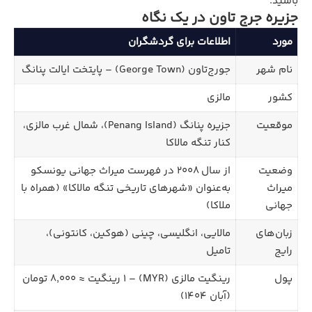
باشید.
جزیره جرج تاون در یک نگاه
مورد
اطلاعات برای گردشگران
نام شهر
جورج‌تاون (George Town) – پایتخت ایالت پنانگ
کشور
مالزی
موقعیت
جزیره پنانگ (Penang Island)، شمال غرب مالزی،
کنار تنگه مالاکا
وضعیت
از سال ۲۰۰۸ در فهرست میراث جهانی یونسکو
میراث
به‌عنوان «شهرهای تاریخی تنگه مالاکا» (همراه با
جهانی
ملاکا)
زبان‌های
مالایی، انگلیسی، چینی (هوکین، کانتونی)،
رایج
تامیل
پول
رینگیت مالزی (MYR) – ۱ رینگیت ≈ ۸,۰۰۰ تومان
(آبان ۱۴۰۴)