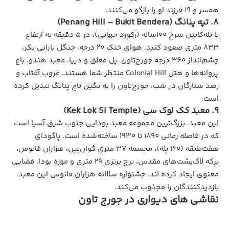
همسر و ۱۹ فرزند او را بازگو می‌کنند.
8. تپه پنانگ (Penang Hill – Bukit Bendera)
با تله‌کابین سرخ ۱۰۰ساله (رکورد جهانی)، در ۵ دقیقه به ارتفاع
۸۳۳ متری صعود کنید. هوای خنک ۲۰ درجه، جنگل بارانی بکر،
چشم‌انداز ۳۶۰ درجه جورج‌تاون، پل معلق و دریا، معبد هندو، باغ
پروانه‌ها و هتل Colonial Hill منتظر شما هستند. غروب آفتاب و
رصد ستارگان در شب، جورج‌تاون را به نگین تاج پنانگ تبدیل کرده
است.
9. معبد کک لوک سی (Kek Lok Si Temple)
این معبد، بزرگ‌ترین مجموعه معبد بودایی جنوب شرق آسیا است
که در فاصله زمانی ۱۸۹۰ تا ۱۹۳۰ ساخته‌شده است. پاگودای
هفت‌طبقه (۱۶۰ پله)، مجسمه ۳۷ متری گوان‌یین، هزاران فانوس،
برکه لاک‌پشت‌های مقدس، برج برنزی ۲۹ متری و موزه بودا، فضایی
معنوی ایجاد کرده اند. جشنواره سالانه هزاران فانوس این معبد،
بازدیدکنندگان را مجذوب می‌کند.
نقاشی‌ های دیواری در جورج تاون