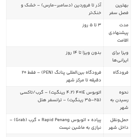
بهترین
آذر تا فروردین (دسامبر–مارس) – خشک و
فصل سفر
خنک‌تر
مدت
۳ تا ۵ روز
پیشنهادی
اقامت
ویزا برای
بدون ویزا تا ۱۴ روز
ایرانی‌ها
فرودگاه
فرودگاه بین‌المللی پنانگ (PEN) – فقط ۲۰
دقیقه تا مرکز شهر
نحوه
اتوبوس ۴۰۱E (۴.۲ رینگیت) – گرب/تاکسی
رسیدن به
(۲۵–۳۵ رینگیت) – ترانسفر هتل
شهر
حمل‌ونقل
پیاده + اتوبوس Rapid Penang + گرب (Grab) –
داخل شهر
نیازی به ماشین نیست