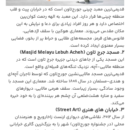
قدیمی‌ترین معبد چینی جورج‌تاون است که در خیابان پیت و قلب
منطقه چینی‌ها قرار دارد. این معبد به الهه رحمت کوان‌یین
اختصاص دارد و هر روز افراد زیادی برای دعا و نیایش به این
مکان مقدس می‌روند. معماری هوکین با سقف اژدهایی،
فانوس‌های قرمز، مجسمه‌های طلایی و حیاط پر از بخور، فضایی
بسیار معنوی ایجاد کرده است.
2. مسجد جرج تاون (Masjid Melayu Lebuh Acheh)
این مسجد یکی از جاهای دیدنی جزیره جرج تاون است که در
منطقه مالایی-آچه، نزدیک تنگه‌های قبیله‌ای واقع است.
قدیمی‌ترین مسجد مالایی‌نشین جورج‌تاون که توسط تاجران آچه‌ای
و هندی-مسلمان در سال ۱۸۰۸ ساخته شد. معماری این مسجد با
وجود سادگی، بسیار زیباست. سقف هرمی مالایی، دیوارهای
سفید و مناره هشت‌ضلعی آن چشم هر بیننده‌ای را به خود خیره
می‌کند.
3. خیابان‌ های هنری (Street Art)
از سال ۲۰۱۲، نقاشی‌های دیواری ارنست زاخارویچ و هنرمندان
محلی (در جشنواره جورج‌تاون) شهر را به بزرگ‌ترین گالری خیابانی