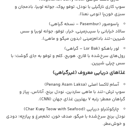
سوپ کاری نارگیلی با نودل، توفو پوک، جوانه لوبیا، بادمجان و
سبزی خون‌پا (نوعی نعنا).
پاسومبور (Pasembur – نسخه گیاهی)
سالاد خیابانی با سیب‌زمینی، خیار، توفو، جوانه لوبیا و سس
شیرین-تند بادام‌زمینی (بدون میگو و ماهی).
لور باهکو (Lor Bak – گیاهی)
رول‌های سرخ‌شده با قارچ، هویج، کلم و توفو به جای گوشت؛ با
سس چیلی شیرین.
غذاهای دریایی معروف (غیرگیاهی)
آسام لاکسا اصلی (Penang Asam Laksa)
سوپ ترش-تند با ماهی ساردین، نودل برنج، آناناس، پیاز و
گیاهان معطر؛ رتبه ۷ بهترین غذای جهان (CNN).
چارکوئتیاو دریایی (Char Kuey Teow with Seafood)
نودل برنج سرخ‌شده با میگو، صدف خون، تخم‌مرغ و پیازچه؛ دودی
و خوش‌عطر.