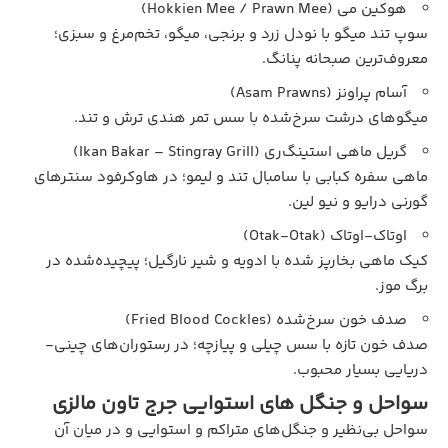
هوکین می (Hokkien Mee / Prawn Mee)
سوپ تند میگو با نودل زرد و برنجی، میگو، تخم‌مرغ و سبزی؛
معروف‌ترین صبحانه پنانگ.
آسام پراونز (Asam Prawns)
میگوهای درشت سرخ‌شده با سس تمر هندی ترش و تند.
گریل ماهی استینگ‌ری (Ikan Bakar – Stingray Grill)
ماهی سفره کبابی با سامبال تند و لیمو؛ در هاوکرفود سنترهای
گورنی درایو و نیو لین.
اوتاک-اوتاک (Otak-Otak)
کیک ماهی بخارپز شده با ادویه و شیر نارگیل؛ پیچیده‌شده در
برگ موز.
صدف خون سرخ‌شده (Fried Blood Cockles)
صدف خون تازه با سس چیلی و پیازچه؛ در رستوران‌های چینی-
دریایی بسیار محبوب.
سواحل و جنگل‌ های استوایی جرج تاون مالزی
سواحل بی‌نظیر و جنگل‌های متراکم و استوایی و در میان آن