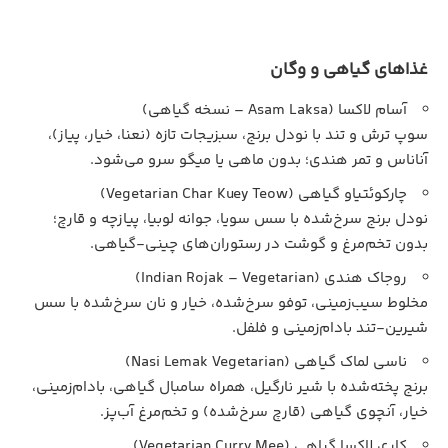
غذاهای گیاهی و وگان
آسام لاکسا (Asam Laksa – نسخه گیاهی)
سوپ ترش و تند با نودل برنج، سبزیجات تازه (نعنا، خیار، پیاز)،
آناناس و تمر هندی؛ بدون ماهی یا میگو سرو می‌شود.
چارکوئتیاو گیاهی (Vegetarian Char Kuey Teow)
نودل برنج سرخ‌شده با سس سویا، جوانه لوبیا، پیازچه و قارچ؛
بدون تخم‌مرغ و گوشت در رستوران‌های چینی-گیاهی.
روجاک هندی (Indian Rojak – Vegetarian)
مخلوط سیب‌زمینی، توفو سرخ‌شده، خیار و نان سرخ‌شده با سس
شیرین-تند بادام‌زمینی و فلفل.
ناسی لماک گیاهی (Nasi Lemak Vegetarian)
برنج پخته‌شده با شیر نارگیل، همراه سامبال گیاهی، بادام‌زمینی،
خیار، آنچوی گیاهی (قارچ سرخ‌شده) و تخم‌مرغ آب‌پز.
کاری لاکسا گیاهی (Vegetarian Curry Mee)