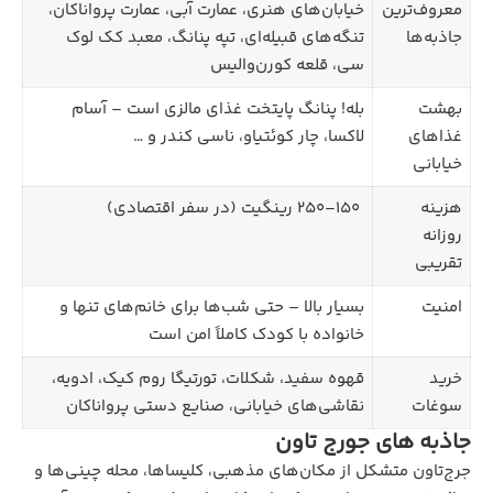
معروف‌ترین
خیابان‌های هنری، عمارت آبی، عمارت پرواناکان،
جاذبه‌ها
تنگه‌های قبیله‌ای، تپه پنانگ، معبد کک لوک
سی، قلعه کورن‌والیس
بهشت
بله! پنانگ پایتخت غذای مالزی است – آسام
غذاهای
لاکسا، چار کوئتیاو، ناسی کندر و …
خیابانی
هزینه
۱۵۰–۲۵۰ رینگیت (در سفر اقتصادی)
روزانه
تقریبی
امنیت
بسیار بالا – حتی شب‌ها برای خانم‌های تنها و
خانواده با کودک کاملاً امن است
خرید
قهوه سفید، شکلات، تورتیگا روم کیک، ادویه،
سوغات
نقاشی‌های خیابانی، صنایع دستی پرواناکان
جاذبه‌ های جورج تاون
جرج‌تاون متشکل از مکان‌های مذهبی، کلیساها، محله چینی‌ها و