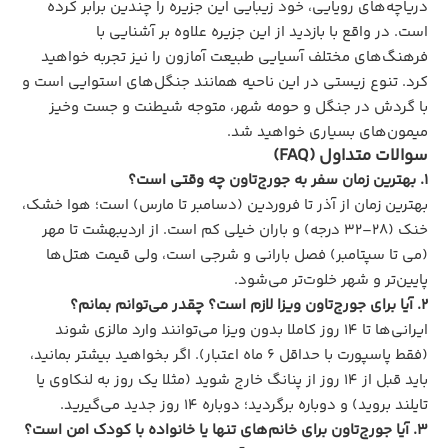
دریاچه‌های رویایی، خود زیبایی این جزیره را چندین برابر کرده
است. در واقع با بازدید از این جزیره علاوه بر آشنایی با
فرهنگ‌های مختلف آسیایی طبیعت آمازون را نیز تجربه خواهید
کرد. تنوع زیستی در این ناحیه همانند جنگل‌های استوایی است و
با گردش در جنگل و حومه شهر، متوجه شیطنت و جست وخیز
میمون‌های بسیاری خواهید شد.
سوالات متداول (FAQ)
1. بهترین زمان سفر به جورج‌تاون چه وقتی است؟
بهترین زمان از آذر تا فروردین (دسامبر تا مارس) است؛ هوا خشک،
خنک (۲۸–۳۲ درجه) و باران خیلی کم است. از اردیبهشت تا مهر
(می تا سپتامبر) فصل بارانی و شرجی است، ولی قیمت هتل‌ها
پایین‌تر و شهر خلوت‌تر می‌شود.
2. آیا برای جورج‌تاون ویزا لازم است؟ چقدر می‌توانم بمانم؟
ایرانی‌ها تا ۱۴ روز کاملا بدون ویزا می‌توانند وارد مالزی شوند
(فقط پاسپورت با حداقل ۶ ماه اعتبار). اگر بخواهید بیشتر بمانید،
باید قبل از ۱۴ روز از پنانگ خارج شوید (مثلا یک روز به لنکاوی یا
تایلند بروید) و دوباره برگردید؛ دوباره ۱۴ روز جدید می‌گیرید.
3. آیا جورج‌تاون برای خانم‌های تنها یا خانواده با کودک امن است؟