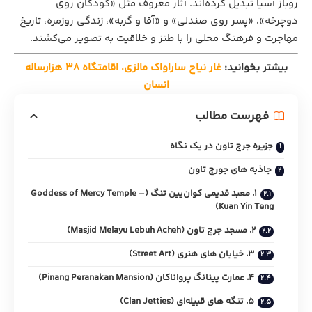
روباز آسیا تبدیل کرده‌اند. آثار معروف مثل «کودکان روی
دوچرخه»، «پسر روی صندلی» و «آقا و گربه»، زندگی روزمره، تاریخ
مهاجرت و فرهنگ محلی را با طنز و خلاقیت به تصویر می‌کشند.
بیشتر بخوانید:
غار نیاح ساراواک مالزی، اقامتگاه ۳۸ هزارساله
انسان
فهرست مطالب
جزیره جرج تاون در یک نگاه
جاذبه‌ های جورج تاون
1. معبد قدیمی کوان‌یین تنگ (Goddess of Mercy Temple –
Kuan Yin Teng)
2. مسجد جرج تاون (Masjid Melayu Lebuh Acheh)
3. خیابان‌ های هنری (Street Art)
4. عمارت پینانگ پرواناکان (Pinang Peranakan Mansion)
5. تنگه‌ های قبیله‌ای (Clan Jetties)