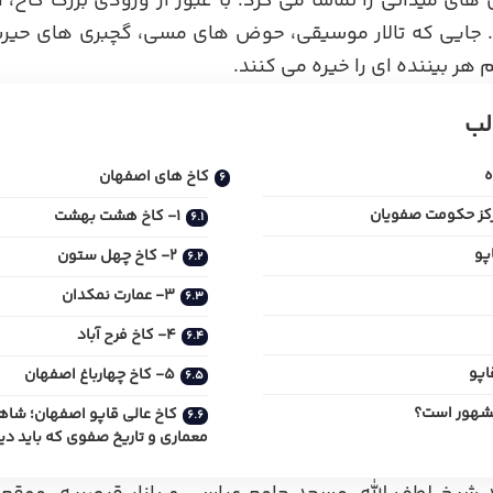
ای میدانی را تماشا می کرد. با عبور از ورودی بزرگ کاخ، 
جایی که تالار موسیقی، حوض های مسی، گچبری های حیرت 
هر بیننده ای را خیره می کنند.
لب
ه
کاخ های اصفهان
مرکز حکومت صفویان
1- کاخ هشت بهشت
پو
2- کاخ چهل ستون
3- عمارت نمکدان
4- کاخ فرح آباد
اپو
5- کاخ چهارباغ اصفهان
 مشهور است؟
کاخ عالی قاپو اصفهان؛ شاهک
معماری و تاریخ صفوی که باید دید