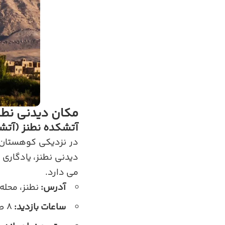
مکان دیدنی نطنز
آتشکده نطنز (آتش
در نزدیکی کوهستان و
دیدنی نطنز، یادگاری 
می دارد.
آدرس:
نطنز، محله 
ساعات بازدید:
۸ صبح تا ۱۶ (ترجیحاً با راهنما)