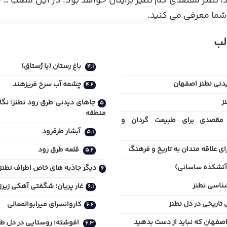
، نطنز مقصدی کم نظیر برایتان خواهد بود. در این مطلب … 
ه شما معرفی می کنید.
لب
باغ رستان (یا رُستاق)
دنی نطنز اصفهان
چشمه آب سرخ فریزهند
ز
جاهای دیدنی طرق رود نطنز؛ نگا
منطقه
مقصدی برای طبیعت گردان و
آبشار طرقرود
ای علاقه مندان به تاریخ و فرهنگ
قلعه طرق رود
آتشکده ساسانی)
دیگر جاذبه های خاص اطراف نطنز
شناسی نطنز
غار پریان؛ شگفتی آهکی زیرز
ی تاریخی در دل نطنز
کاروانسرای میرابوالمعالی
اصفهان که نباید از دست بدهید
افوشته؛ روستایی در دل ط