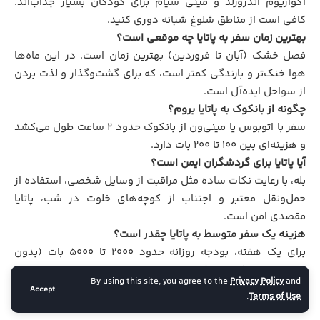
آکواریوم آندرورلد و مینی سیام برای کودکان بسیار جذاب‌اند.
کافی است از مناطق شلوغ شبانه دوری کنید.
بهترین زمان سفر به پاتایا چه موقعی است؟
فصل خشک (آبان تا فروردین) بهترین زمان است. در این ماه‌ها
هوا خنک‌تر و بارندگی کمتر است، که برای گشت‌وگذار و لذت بردن
از سواحل ایده‌آل است.
چگونه از بانکوک به پاتایا بروم؟
سفر با اتوبوس یا مینی‌ون از بانکوک حدود ۲ ساعت طول می‌کشد
و هزینه‌ای بین ۱۰۰ تا ۲۰۰ بات دارد.
آیا پاتایا برای گردشگران ایمن است؟
بله، با رعایت نکات ساده مثل مراقبت از وسایل شخصی، استفاده از
حمل‌ونقل معتبر و اجتناب از کوچه‌های خلوت در شب، پاتایا
مقصدی امن است.
هزینه یک سفر متوسط به پاتایا چقدر است؟
برای یک هفته، بودجه روزانه حدود ۲۰۰۰ تا ۵۰۰۰ بات (بدون
احتساب پرواز) برای غذا، اقامت، حمل‌ونقل و تفریحات کافی است،
By using this site, you agree to the
Privacy Policy
and
بسته به سبک سفرتان.
Accept
.
Terms of Use