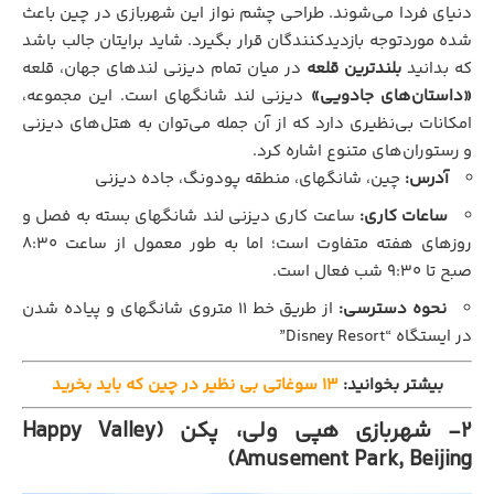
دنیای فردا می‌شوند. طراحی چشم نواز این شهربازی در چین باعث
شده موردتوجه بازدیدکنندگان قرار بگیرد. شاید برایتان جالب باشد
که بدانید
بلندترین قلعه
در میان تمام دیزنی لندهای جهان، قلعه
«داستان‌های جادویی»
دیزنی لند شانگهای است. این مجموعه،
امکانات بی‌نظیری دارد که از آن جمله می‌توان به هتل‌های دیزنی
و رستوران‌های متنوع اشاره کرد.
آدرس:
چین، شانگهای، منطقه پودونگ، جاده دیزنی
ساعات کاری:
ساعت کاری دیزنی‌ لند شانگهای بسته به فصل و
روزهای هفته متفاوت است؛ اما به‌ طور معمول از ساعت ۸:۳۰
صبح تا ۹:۳۰ شب فعال است.
نحوه دسترسی:
از طریق خط ۱۱ متروی شانگهای و پیاده شدن
در ایستگاه “Disney Resort”
بیشتر بخوانید:
13 سوغاتی بی نظیر در چین که باید بخرید
2- شهربازی هپی ولی، پکن (Happy Valley
Amusement Park, Beijing)