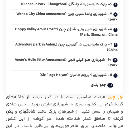
6- پارک دایناسورها، چانگژو (Dinosaur Park, Changzhou)
7- شهربازی واندا سیتی چین (Wanda City China amusement
park)
8- شهربازی هپی ولی، شنژن چین (Happy Valley Amusement
Park, Shenzhen, China)
9- پارک ماجراجویی در آنهویی چین (Adventure park in Anhui,
China)
10- شهربازی هلو کیتی آنجی (Angie’s Hello Kitty Amusement
Park)
11- شهربازی 6 پرچم هانیان (Six Flags Haiyan)
جمع بندی
تور چین
فرصت مناسبی است تا در کنار بازدید از جاذبه‌های
گردشگری این کشور، سری به شهربازی‌هایش بزنید و حس شادی
و هیجان را لمس کنید. از شهرهای بزرگ مانند
شانگهای
و
پکن
گرفته تا مناطق کمتر شناخته شده، هر گوشه از این کشور
می‌تواند مقصدی برای ماجراجویی‌های بی‌نظیر باشد. در این