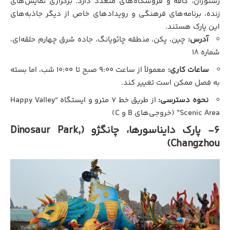
رستوران، کافه و فروشگاه‌های متعدد دارد. برگزاری نمایش‌های
زنده، برنامه‌های فرهنگی و رویدادهای خاص از دیگر جاذبه‌های
این پارک هستند.
آدرس:
چین، پکن، منطقه چائویانگ، جاده شرق چهارم حلقه‌ای،
شماره ۱۸
ساعات کاری:
معمولاً از ساعت ۹:۰۰ صبح تا ۱۰:۰۰ شب، اما بسته
به فصل ممکن است تغییر کند.
نحوه دسترسی:
از طریق خط ۷ مترو و ایستگاه “Happy Valley
Scenic Area” (خروجی‌های B و C)
6- پارک دایناسورها، چانگژو (Dinosaur Park,
Changzhou)