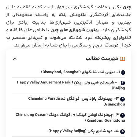
چین
یکی از مقاصد گردشگری برتر جهان است که نه فقط به دلیل
جاذبه‌های گردشگری متنوعش بلکه به واسطه مجموعه‌ای از
بهترین و هیجان انگیزترین شهربازی‌ها جذابیت زیادی برای
گردشگران دارد.
بهترین شهربازی‌های چین
با طراحی‌های خلاقانه و
تکنولوژی پیشرفته خود شناخته می‌شوند و تجربه‌ای منحصر به
فرد از فرهنگ، تاریخ و سرگرمی را برای شما به ارمغان می‌آورند.
فهرست مطالب
1- دیزنی لند، شانگهای (Disneyland, Shanghai)
2- شهربازی هپی ولی، پکن (Happy Valley Amusement Park,
Beijing)
3- چیملونگ پارادایس، گوانگژو (Chimelong Paradise,
Guangzhou)
4- چیملونگ اوشن کینگدام، گوانگ دونگ (Chimelong Ocean
Kingdom, Guangdong)
5- دره شادی پکن (Happy Valley Beijing)