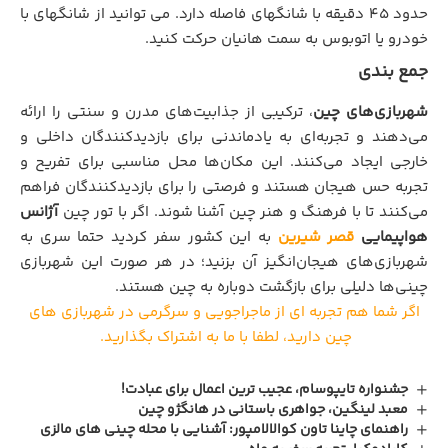
حدود ۴۵ دقیقه با شانگهای فاصله دارد. می‌ توانید از شانگهای با
خودرو یا اتوبوس به سمت هانیان حرکت کنید.
جمع بندی
شهربازی‌های چین
، ترکیبی از جذابیت‌های مدرن و سنتی را ارائه
می‌دهند و تجربه‌ای به یادماندنی برای بازدیدکنندگان داخلی و
خارجی ایجاد می‌کنند. این مکان‌ها محل مناسبی برای تفریح و
تجربه حس هیجان هستند و فرصتی را برای بازدیدکنندگان فراهم
می‌کنند تا با فرهنگ و هنر چین آشنا شوند. اگر با تور چین
آژانس
هواپیمایی
قصر شیرین
به این کشور سفر کردید حتما سری به
شهربازی‌های هیجان‌انگیز آن بزنید؛ در هر صورت این شهربازی
چینی‌ها دلیلی برای بازگشت دوباره به چین هستند.
اگر شما هم تجربه ای از ماجراجویی و سرگرمی در شهربازی های
چین دارید، لطفا با ما به اشتراک بگذارید.
جشنواره تایپوسام، عجیب ترین اعمال برای عبادت!
معبد لینگین، جواهری باستانی در هانگژو چین
راهنمای چاینا تاون کوالالامپور: آشنایی با محله چینی های مالزی