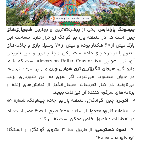
چیملونگ پارادایس
یکی از پیشرفته‌ترین و بهترین
شهربازی‌های
چین
است که در منطقه پان یو گوانگ ژو قرار دارد. مساحت این
پارک بیش از ۶۰ هکتار بوده و بیش از ۷۰ وسیله بازی و جاذبه‌های
متنوع را در خود جای داده است. یکی از جذاب‌ترین وسایل تفریحی
آن، ترن هوایی «۱۰ Inversion Roller Coaster» است که با ۱۰
وارونگی،
هیجان انگیزترین ترن هوایی چین
و از پر سرعت ترین‌ها
در جهان محسوب می‌شود. اگر سری به این شهربازی بزنید
می‌تاونید در کنار تفریحات هیجان‌انگیز از نمایش‌های زنده و
برنامه‌های سرگرم کننده آن نیز لذت ببرید.
آدرس:
چین، گوانگ‌ژو، منطقه پان‌یو، جاده چیملونگ، شماره ۵۹
ساعات کاری:
معمولا از ساعت ۹:۳۰ صبح تا ۶:۰۰ عصر است؛ اما
در تعطیلات و فصول خاص ممکن است تغییر کند.
نحوه دسترسی:
از طریق خط ۳ متروی گوانگژو و ایستگاه
“Hanxi Changlong”