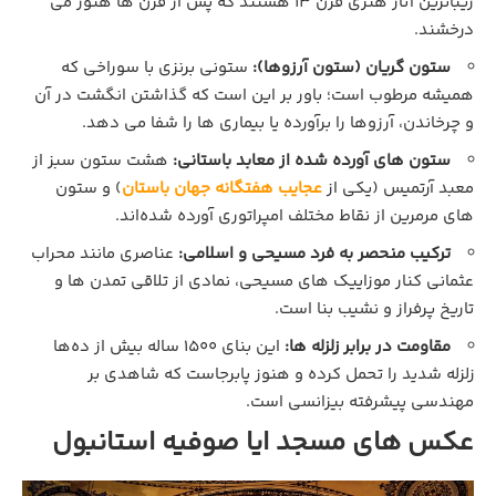
زیباترین آثار هنری قرن ۱۳ هستند که پس از قرن‌ ها هنوز می‌
درخشند.
ستون گریان (ستون آرزوها):
ستونی برنزی با سوراخی که
همیشه مرطوب است؛ باور بر این است که گذاشتن انگشت در آن
و چرخاندن، آرزوها را برآورده یا بیماری‌ ها را شفا می‌ دهد.
ستون‌ های آورده‌ شده از معابد باستانی:
هشت ستون سبز از
معبد آرتمیس (یکی از
عجایب هفتگانه جهان باستان
) و ستون‌
های مرمرین از نقاط مختلف امپراتوری آورده شده‌اند.
ترکیب منحصر به‌ فرد مسیحی و اسلامی:
عناصری مانند محراب
عثمانی کنار موزاییک‌ های مسیحی، نمادی از تلاقی تمدن‌ ها و
تاریخ پرفراز و نشیب بنا است.
مقاومت در برابر زلزله‌ ها:
این بنای ۱۵۰۰ ساله بیش از ده‌ها
زلزله شدید را تحمل کرده و هنوز پابرجاست که شاهدی بر
مهندسی پیشرفته بیزانسی است.
عکس های مسجد ایا صوفیه استانبول