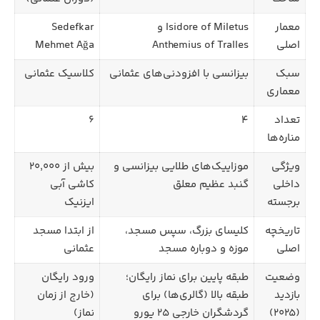
معمار
Isidore of Miletus و
Sedefkar
اصلی
Anthemius of Tralles
Mehmet Ağa
سبک
بیزانسی با افزودنی‌های عثمانی
کلاسیک عثمانی
معماری
تعداد
۴
۶
مناره‌ها
ویژگی
موزاییک‌های طلایی بیزانسی و
بیش از ۲۰,۰۰۰
داخلی
گنبد عظیم معلق
کاشی آبی
برجسته
ایزنیک
تاریخچه
کلیسای بزرگ، سپس مسجد،
از ابتدا مسجد
اصلی
موزه و دوباره مسجد
عثمانی
وضعیت
طبقه پایین برای نماز رایگان؛
ورود رایگان
بازدید
طبقه بالا (گالری‌ها) برای
(خارج از زمان
(۲۰۲۵)
گردشگران خارجی ۲۵ یورو
نماز)