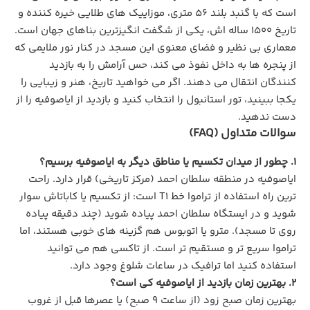
است که با گنبد بلند ۵۶ متری، موزاییک‌ های طلایی خیره‌ کننده و
تاریخ ۱۵۰۰ ساله‌ اش، یکی از شگفت‌ انگیزترین بناهای جهان است.
معماری بی نظیر و فضای معنوی این مسجد در کنار نور ملایمی که
از پنجره ها به داخل نفوذ می کند، حس آرامش را به بازدید
کنندگان انتقال می دهند. اگر می‌ خواهید تاریخ، هنر و زیبایی را
یکجا ببینید، تور استانبول را انتخاب کنید و بازدید از ایاصوفیه را از
دست ندهید.
سوالات متداول (FAQ)
۱. چطور از میدان تکسیم یا مناطق دیگر به ایاصوفیه برسیم؟
ایاصوفیه در منطقه سلطان احمد (مرکز تاریخی) قرار دارد. راحت‌
ترین راه استفاده از تراموا خط T۱ است: از تکسیم یا کاباتاش سوار
شوید و در ایستگاه سلطان احمد پیاده شوید (چند دقیقه پیاده‌
روی تا مسجد). مترو یا اتوبوس هم گزینه‌ های خوبی هستند، اما
تراموا سریع‌ تر و مستقیم‌ تر است. از تاکسی هم می توانید
استفاده کنید اما ترافیک در ساعات شلوغ وجود دارد.
۲. بهترین زمان بازدید از ایاصوفیه کی است؟
بهترین زمان صبح زود (از ساعت ۹ صبح) یا عصرها قبل از غروب