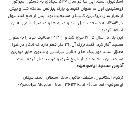
استانبول است. این بنا در سال ۵۳۷ میلادی به دستور امپراتور
ژوستینین اول به عنوان کلیسای بزرگ بیزانس ساخته شد و بیش
از هزار سال بزرگترین کلیسای مسیحیت بود. پس از فتح استانبول
در ۱۴۵۳، به مسجد تبدیل شد و مناره‌ ها و عناصر اسلامی به آن
اضافه گردید.
این بنا، در سال ۱۹۳۵ موزه شد و از ۲۰۲۰ فعالیت خود را به عنوان
مسجد آغاز کرد. گنبد بزرگ آن، ۳۱ متر قطر دارد که انگار در هوا
معلق است. موزاییک‌ های طلایی بیزانسی و ستون‌ های مرمرین
مسجد، آن را به نمادی از تاریخ شرق و غرب تبدیل کرده است.
آدرس مسجد ایاصوفیه:
ترکیه، استانبول، منطقه فاتیح، محله سلطان احمد، میدان
ایاصوفیه (Ayasofya Meydanı No:1, 34122 Fatih/İstanbul)