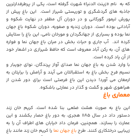
که به نام «زینت الدنیا» شهرت گرفته است، یکی از پرطرفدارترین
جاذبه های گردشگری و توریستی شیراز است. این باغ پیش از
یورش تیمور گورکانی و در دوران آل مظفر در نهایت شکوه و
آبادانی بوده است. دوران زندیه و صفویه، دوران شکوه باغ جهان
نما بوده و بسیاری از جهانگردان و مورخان نامی،‌ این باغ را ستایش
کرده اند. آب جاری و حیات بخش در میان باغ جهان نما و فواره
های آن، به رکن آباد معروف است که حافظ شیرازی در اشعار خود
از آن یاد کرده است.
با وارد شدن به باغ جهان نما صدای آواز پرندگان، نوای جویبار و
نسیم فرح بخش باغ به استقبالتان می آیند و آرامش را برایتان به
ارمغان می آورد!‌ دیدن این باغ فرصتی است برای دور شدن از
هیاهوی شهر و گشت و گذار در عمارتی باشکوه.
معماری باغ
این باغ به صورت هشت ضلعی بنا شده است. کریم خان زند
دستور داد در سال 1185 هجری، به دور باغ حصار بکشند و این
عمارت را بسازند. همچنین، فرمان داد خیابان های اطراف آن را به
زیبایی درختکاری کنند. طرح
باغ جهان نما
را کریم خان زند مانند باغ