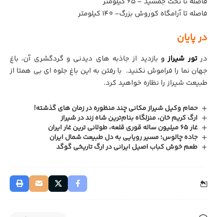
فاصله تا تخت جمشید – 65 کیلومتر
فاصله تا آرامگاه کوروش بزرگ- 140 کیلومتر
در پایان
در
تور شیراز
و
بازدید از جاذبه های دیدنی و گردگشری آن، باغ
جهان نما را فراموش نکنید. با رفتن به این باغ جلوه ای بی همتا از
طبیعت شیراز را نظاره خواهید کرد.
حمام وکیل شیراز مکانی چند منظوره در زمان‌ های گذشته!
ارگ کریم خان، منزلگاه بنام‌ترین شاه زند در شیراز
غار 65 میلیون ساله قوری قلعه، طولانی ترین غار ایران
جاده چالوس؛ مسیر رویایی به دل طبیعت شمال ایران
طعم خوش کباب اصیل ایرانی در ارگ تاریخی گوگد