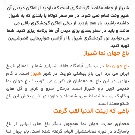
شیراز از جمله مقاصد گردشگری است که بازدید از اماکن دیدنی آن
هیچ وقت تمام نمی‌ شود. در هر سفر کوتاه یا بلندی که به شیراز
داشته باشید، باز هم بازدید از برخی اماکن گردشگری باقی می
‌مانند و باید در سفر بعدی برای دیدن آن ‌ها برنامه ریزی کنید. شما
می توانید تور گردشگری شیراز را از آژانس هواپیمایی
قصرشیرین
تهیه کنید.
باغ جهان نما شیراز
باغ جهان نما
در نزدیکی آرامگاه حافظ شیرازی شما را اعماق تاریخ
ایران می برد. این باغ بهشتی کوچک در شهر
شیراز
است. با گام
نهادن در این باغ به معماران آن آفرین می گویید! باغ جهان نما
قدیمی ترین باغ شیراز است. درختان سرو و نارنج و گل های
رنگارنگ رز، بنفشه، اطلسی، شمشاد و داوودی آذین بخش این باغ
شکوهمند است.
باغی که زینت الدنیا لقب گرفت
معماری عمارت جهان نما همچون دیگر باغ های ایرانی از باغ
پاسارگاد در دوره هخامنشیان الهام گرفته شده است. باغ جهان نما