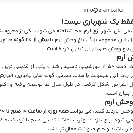
info@erampark.ir
 فقط یک شهربازی نیست!
قدیمی اش، شهربازی ارم هم شناخته می شود، یکی از معروف تر
ل این مجموعه بزرگ، باغ وحش ارم با
بیش از 110 گونه
جانوری
ین باغ وحش های ایران تبدیل کرده است.
ش ارم
باغ وحش ارم تهران در دهه 1350 خورشیدی تاسیس شد و یکی از قدی
ی رود. این مجموعه با هدف معرفی گونه های جانوری، آموز
ر جهان است.
وحش ارم
 وحش بازدید کنید، می توانید
همه روزه
از
ساعت 10 صبح تا 18:30
ی شود برای بازدید بهتر، ساعات ابتدایی صبح یا نزدیک به غرو
مان باشید و هم حیوانات فعال تر باشند.