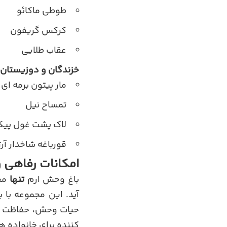
طوطی ماکائو
کرکس گریفون
عقاب طلایی
خزندگان و دوزیستان
مار پیتون برمه ای
تمساح نیل
لاک پشت غول پیک
قورباغه شاخدار آرژ
امکانات رفاهی 
باغ وحش ارم
تنها
مح
آید. این مجموعه با 
حیات وحش، حفاظت از
کننده برای خانواده ه