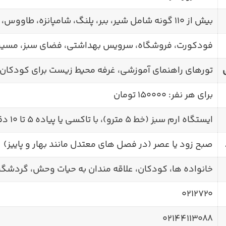
بیش از 110 گونه شامل شیر، ببر، پلنگ، شامپانزه، طاووس، عقاب، تمساح و…
فودکورت، فروشگاه، سرویس بهداشتی، فضای سبز، مسیر 
تورهای راهنمای آموزشی، غرفه محیط زیست برای کودکان
برای هر نفر: 150000 تومان
ایستگاه ارم سبز (خط 5 مترو)، با تاکسی یا پیاده 5 تا 10 دقیقه
صبح زود یا عصر (در فصل های معتدل مانند بهار و پاییز)
خانواده ها، کودکان، علاقه مندان به حیات وحش، گردشگر
0212720
02144113088