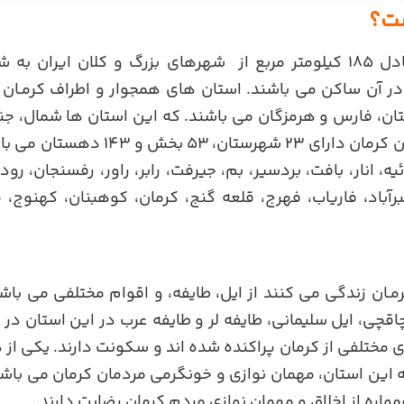
ست؟
کرمـان با وسعتی معادل 185 کیلومتر مربع از شهرهای بزرگ و کلان ای
جمعیت در آن ساکن می باشند. استان های همجوار و اطراف کرمـا
ان، فارس و هرمزگان می باشند. که این استان ها شمال، ج
را احاطه کرده اند. استان کرمان دارای 3
، انار، بافت، بردسیر، بم، جیرفت، رابر، راور، رفسنجان، رودب
رآباد، فاریاب، فهرج، قلعه گنج، کرمان، کوهبنان، کهنوج، 
مـان زندگی می کنند از ایل، طایفه، و اقوام مختلفی می باش
چاقچی، ایل سلیمانی، طایفه لر و طایفه عرب در این استان در
مختلفی از کرمان پراکنده شده اند و سکونت دارند. یکی از د
به این استان، مهمان نوازی و خونگرمی مردمان کرمان می باشد
واره از اخلاق و مهمان نوازی مردم کرمان رضایت دارند.