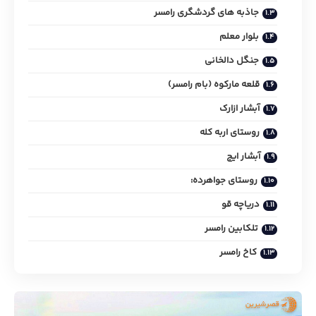
جاذبه های گردشگری رامسر
بلوار معلم
جنگل دالخانی
قلعه مارکوه (بام رامسر)
آبشار ازارک
روستای اربه کله
آبشار ایج
روستای جواهرده:
دریاچه قو
تلکابین رامسر
کاخ رامسر