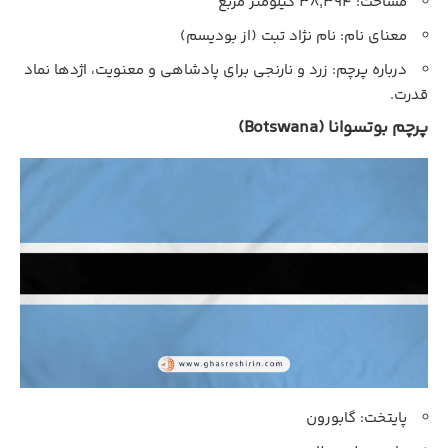
مساحت: ۳۸,۳۹۴ کیلومتر مربع
معنای نام: نام نژاد تبت (از بودیسم)
درباره پرچم: زرد و نارنجی برای پادشاهی و معنویت، اژدها نماد
قدرت.
پرچم بوتسوانا (Botswana)
پایتخت: گابورون