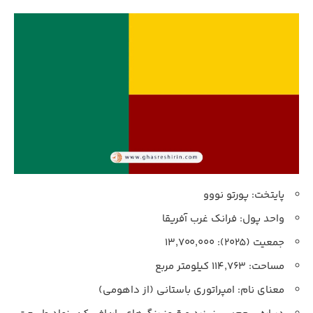
پایتخت: پورتو نووو
واحد پول: فرانک غرب آفریقا
جمعیت (۲۰۲۵): ۱۳,۷۰۰,۰۰۰
مساحت: ۱۱۴,۷۶۳ کیلومتر مربع
معنای نام: امپراتوری باستانی (از داهومی)