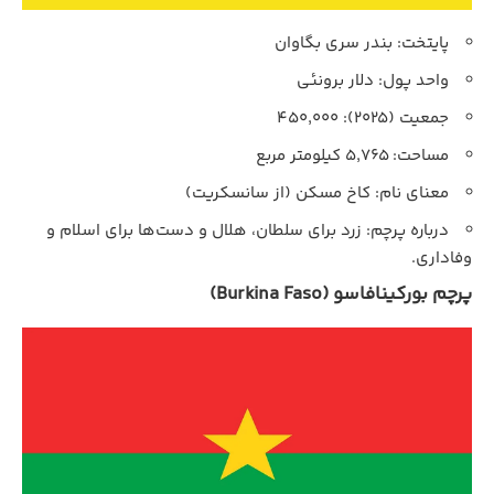
پایتخت: بندر سری بگاوان
واحد پول: دلار برونئی
جمعیت (۲۰۲۵): ۴۵۰,۰۰۰
مساحت: ۵,۷۶۵ کیلومتر مربع
معنای نام: کاخ مسکن (از سانسکریت)
درباره پرچم: زرد برای سلطان، هلال و دست‌ها برای اسلام و
وفاداری.
پرچم بورکینافاسو (Burkina Faso)