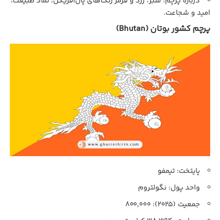
درباره پرچم: سبز، زرد و قرمز رنگ‌های پان‌افریکن، نماد طبیعت،
امید و شجاعت.
پرچم کشور بوتان (Bhutan)
پایتخت: تیمفو
واحد پول: نگولتروم
جمعیت (۲۰۲۵): ۸۰۰,۰۰۰