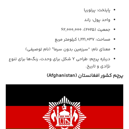
پایتخت: پرتوریا
واحد پول: راند
جمعیت (۲۰۲۵): ۶۲,۰۰۰,۰۰۰
مساحت: ۱,۲۲۱,۰۳۷ کیلومتر مربع
معنای نام: “سرزمین بدون سرما” (نام توصیفی)
درباره پرچم: طراحی Y شکل برای وحدت، رنگ‌ها برای تنوع
نژادی و تاریخ.
پرچم کشور افغانستان (Afghanistan)