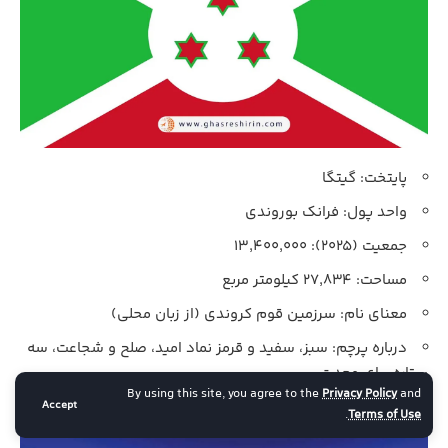
پایتخت: گیتگا
واحد پول: فرانک بوروندی
جمعیت (۲۰۲۵): ۱۳,۴۰۰,۰۰۰
مساحت: ۲۷,۸۳۴ کیلومتر مربع
معنای نام: سرزمین قوم کروندی (از زبان محلی)
درباره پرچم: سبز، سفید و قرمز نماد امید، صلح و شجاعت، سه
ستاره برای وحدت.
By using this site, you agree to the
Privacy Policy
and
پرچم کامبوج (Cambodia)
Accept
.
Terms of Use