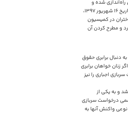
راه‌اندازی شده و
مهلت پایان آن 10 شهریور 1404 تعیین شده است. این کارزار در حالی آغاز شد که در تاریخ 16 شهریور 1397،
دختران در کمیسیون
د و مطرح کردن آن
ستدلال که زنان به ‌دنبال برابری حقوق
گر زنان خواهان برابری
ربازی اجباری را نیز
د و به یکی از
رسمی درخواست سربازی
ه نوعی واکنش آنها به