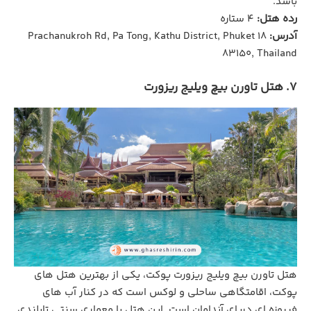
باشد.
رده هتل:
4 ستاره
آدرس:
18 Prachanukroh Rd, Pa Tong, Kathu District, Phuket
83150, Thailand
7. هتل تاورن بیچ ویلیج ریزورت
هتل تاورن بیچ ویلیج ریزورت پوکت، یکی از بهترین هتل های
پوکت، اقامتگاهی ساحلی و لوکس است که در کنار آب‌ های
فیروزه‌ ای دریای آندامان است. این هتل با معماری سنتی تایلندی