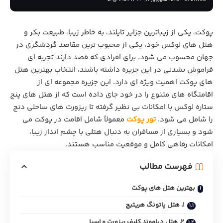
LAST UPDATED: شهریور 11, 1404 7:50 ق.ظ
پوکت، یکی از زیباترین جزایر تایلند، به‌ خاطر زیبا، طبیعت بکر و
هتل ‌های لوکس خود، یکی از محبوب‌ ترین مقاصد گردشگری در
جهان محسوب می ‌شود. برای افرادی که قصد دارند تجربه ‌ای
فراموش ‌نشدنی در این جزیره داشته باشند، انتخاب بهترین هتل‌
های پوکت اهمیت ویژه ‌ای دارد. این جزیره مجموعه ‌ای از
اقامتگاه ‌های متنوع را در خود جای داده است که از هتل‌ های پنج
‌ستاره لوکس با امکانات بی‌ نظیر گرفته تا ریزورت‌ های ساحلی دنج
را شامل می ‌شود.
تور پوکت
معمولاً شامل اقامت در پوکت می‌
شود و بسیاری از مسافران به دنبال هتلی با چشم ‌انداز زیبا،
امکانات رفاهی کامل و موقعیت مناسب هستند.
فهرست مطالب
بهترین هتل های پوکت
1. هتل پاتونگ هریتیج
2. هتل دیاموند کلیف ریزورت و اسپا