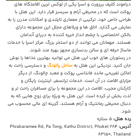
دیاموند کلیف ریزورت و اسپا یکی از لوکس‌ ترین اقامتگاه‌ های
پوکت است که در محیطی آرام و سرسبز قرار دارد. این هتل با
طراحی خاص خود، ترکیبی از معماری تایلندی و امکانات مدرن را به
نمایش می ‌گذارد. اتاق‌ ها و ویلاهای مجلل این مجموعه دارای
بالکن اختصاصی با چشم ‌انداز خیره‌ کننده به دریای آندامان
هستند. مهمانان می ‌توانند از دو استخر بزرگ، مرکز اسپا با خدمات
ماساژ حرفه‌ ای و سالن بدنسازی مجهز بهره ‌مند شوند.
در رستوران ‌های خوب این هتل می توانید بهترین غذاها را نوش
جان کنید. نزدیکی این هتل به
ساحل پاتونگ
و دسترسی راحت به
اماکن تفریحی مانند فانتاسی پوکت و معبد چالونگ، از دیگر
مزایای اقامت در آن است. خدمات ترانسفر، اینترنت رایگان و
کارکنان مجرب، اقامت در این مجموعه را برای مسافران راحت‌ تر و
لذت ‌بخش ‌تر کرده است. این هتل به ‌ویژه برای زوج ‌هایی که به
دنبال محیطی رمانتیک و آرام هستند، گزینه ‌ای عالی محسوب می‌
شود.
رده هتل:
5 ستاره
آدرس:
284 Phrabaramee Rd, Pa Tong, Kathu District, Phuket
83150, Thailand