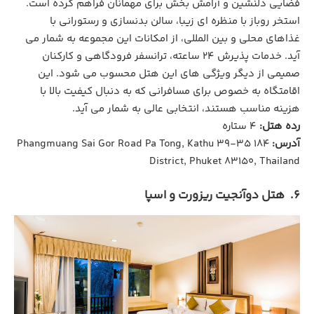
فضایی دلنشین و آرامش‌ بخش برای مهمانان فراهم کرده است.
استخر روباز با منظره ‌ای زیبا، سالن بدنسازی و رستورانی با
غذاهای محلی و بین ‌المللی، از امکانات این مجموعه به شمار می
‌آید. خدمات پذیرش ۲۴ ساعته، ترانسفر فرودگاهی و کارکنان
صمیمی از دیگر ویژگی‌ های این هتل محسوب می ‌شود. این
اقامتگاه به‌ خصوص برای مسافرانی که به دنبال کیفیت بالا با
هزینه مناسب هستند، انتخابی عالی به شمار می ‌آید.
رده هتل:
4 ستاره
آدرس:
184 35-39 Phangmuang Sai Gor Road Pa Tong, Kathu
District, Phuket 83150, Thailand
6. هتل دوآنجیت ریزورت و اسپا