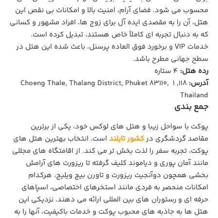
محسوب می شود. فضای آرام، امنیت بالا و امکانات بی‌ نقص این
هتل، آن را به مقصدی ایده‌ آل برای زوج‌ ها، افراد مشهور و کسانی
که به دنبال تجربه ‌ای کاملاً خاص هستند، تبدیل کرده است.
خدمات VIP و برخورد فوق‌ العاده پرسنل، باعث شده این هتل در
سطح جهانی مطرح باشد.
رده هتل:
4 ستاره
آدرس:
118, 1 Choeng Thale, Thalang District, Phuket 83110,
Thailand
جمع بندی
پوکت با سواحل زیبا و هتل ‌های لوکس خود، یکی از برترین
مقاصد گردشگری در
کشور تایلند
است. انتخاب بهترین هتل ‌های
پوکت، تجربه سفر را لذت‌ بخش ‌تر می‌ کند. از اقامتگاه‌ های مجللی
مانند آمان پوری و دیاموند کلیف گرفته تا ریزورت‌ های آرامش
‌بخشی همچون دوآنجیت ریزورت و تاورن بیچ ویلیج، هرکدام
امکانات منحصر به ‌فردی مانند استخرهای اختصاصی، اسپاهای
حرفه ‌ای و رستوران‌ های بین ‌المللی ارائه می ‌دهند. نزدیکی این
هتل‌ ها به جاذبه‌ های محبوب پوکت و خدمات باکیفیت، آنها را به