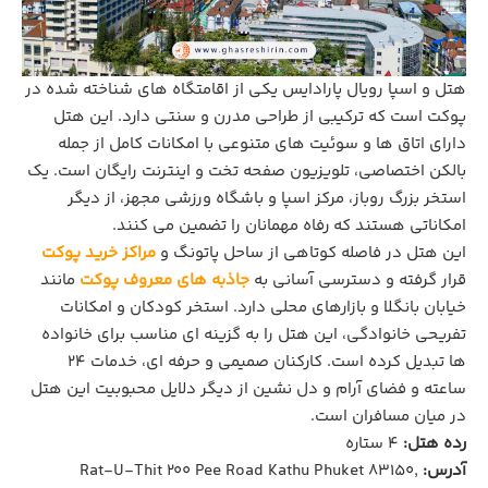
هتل و اسپا رویال پارادایس یکی از اقامتگاه‌ های شناخته ‌شده در
پوکت است که ترکیبی از طراحی مدرن و سنتی دارد. این هتل
دارای اتاق‌ ها و سوئیت‌ های متنوعی با امکانات کامل از جمله
بالکن اختصاصی، تلویزیون صفحه ‌تخت و اینترنت رایگان است. یک
استخر بزرگ روباز، مرکز اسپا و باشگاه ورزشی مجهز، از دیگر
امکاناتی هستند که رفاه مهمانان را تضمین می ‌کنند.
این هتل در فاصله کوتاهی از ساحل پاتونگ و
مراکز خرید پوکت
قرار گرفته و دسترسی آسانی به
جاذبه ‌های معروف پوکت
مانند
خیابان بانگلا و بازارهای محلی دارد. استخر کودکان و امکانات
تفریحی خانوادگی، این هتل را به گزینه ‌ای مناسب برای خانواده‌
ها تبدیل کرده است. کارکنان صمیمی و حرفه‌ ای، خدمات ۲۴
ساعته و فضای آرام و دل ‌نشین از دیگر دلایل محبوبیت این هتل
در میان مسافران است.
رده هتل:
4 ستاره
آدرس:
Rat-U-Thit 200 Pee Road Kathu Phuket 83150,