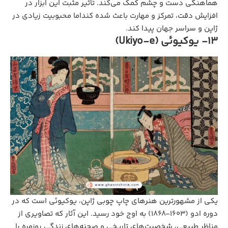
هماهنگی دست و چشم کمک می‌کند. تأثیر مثبت این ابزار در
افزایش دقت، تمرکز و مهارت باعث شده کنداما محبوبیت زیادی در
ژاپن و سراسر جهان پیدا کند.
13- یوکیوئی (Ukiyo-e)
یکی از مشهورترین هنرهای چاپ چوبی ژاپن، یوکیوئی است که در
دوره ادو (1603-1868) به اوج خود رسید. این آثار که تصاویری از
مناظر طبیعی، شخصیت‌های تاریخی و صحنه‌های زندگی روزمره را