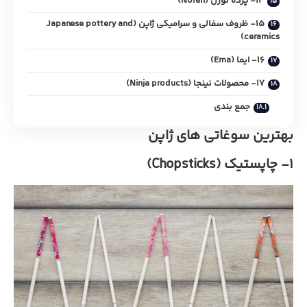
14- پرده نورن (Noren)
15- ظروف سفالی و سرامیکی ژاپن (Japanese pottery and
ceramics)
16- ایما (Ema)
17- محصولات نینجا (Ninja products)
جمع بندی
بهترین سوغاتی های ژاپن
1- چاپستیک (Chopsticks)