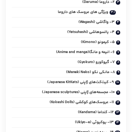
2- داروما (Daruma)
ویژگی های عروسک های داروما
3- واگاشی (Wagashi)
4- یاتسوهاشی (Yatsuhashi)
5- کیمونو (Kimono)
6- انیمه و مانگا(Anime and manga)
7- گیوکورو (Gyokuro)
8- مانکی نکو (Maneki Neko)
9- کیت‌کت‌های ژاپنی (Japanese KitKats)
10- مجسمه‌های ژاپنی (Japanese sculptures)
11- عروسک‌های کوکشی (Kokeshi Dolls)
12- کنداما (Kendama)
13- یوکیوئی (Ukiyo-e)