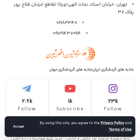
تهران، خیابان استاد نجات الهی(ویلا) تقاطع خیابان فلاح پور
پلاک 37
۰۲۱۸۳۳۴۸
۰۹۱۲۹۴۳۷۰۹۴
جاذبه های گردشگری ایران
جاذبه های گرردشگری جهان
2.6k
1k
23k
Follow
Subscribe
Follow
By using this site, you agree to the
Privacy Policy
and
Accept
.
Terms of Use
تمامی حقوق این وب سایت متعلق به آژانس هواپیمایی سفر ماجراجویانه
ارائه دهنده خدمات تور داخلی و خارجی ، خرید بلیط هواپیما و رزرو آنلاین