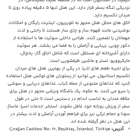
کیفیت در استانبول است که در منطقه شیک بشیکتاش، در
نزدیکی تنگه بسفر قرار دارد. این هتل تنها 5 دقیقه پیاده روی تا
میدان تکسیم دارد.
اتاق‌ های مجلل هتل مجهز به تلویزیون، اینترنت رایگان و امکانات
نوشیدنی مانند قهوه ساز و چای ساز هستند تا راحتی و لذت
مهمانان را تضمین کنند. طراحی داخلی سوئیت‌ ها با استفاده از
دکور چوبی، زیبایی و آرامش را به فضا می ‌بخشد. هر سوئیت
دارای آشپزخانه ‌ای مستقل است که شامل اجاق گاز، یخچال،
مایکروویو، تستر و ماشین ظرفشویی است.
برای تجربه طعم‌ های لذیذ در یکی از بهترین هتل‌ های میدان
تکسیم استانبول، می ‌توانید از رستوران‌ های لوکس هتل استفاده
کنید که غذاهای متنوعی از جمله کباب، غذاهای دریایی و سوشی
را سرو می کنند. به علاوه، یک باشگاه ورزشی مجهز در هتل برای
علاقه ‌مندان به تناسب اندام در دسترس است تا حتی در طول
سفر از ورزش روزانه خود غافل نشوند. استخر، خدمات اسپا، ماساژ،
سونا و حمام ترکی نیز برای فراهم آوردن آرامش و لذت بیشتر در
این هتل در نظر گرفته شده اند.
آدرس:
Çırağan Caddesi No: 10, Beşiktaş, İstanbul, Türkiye