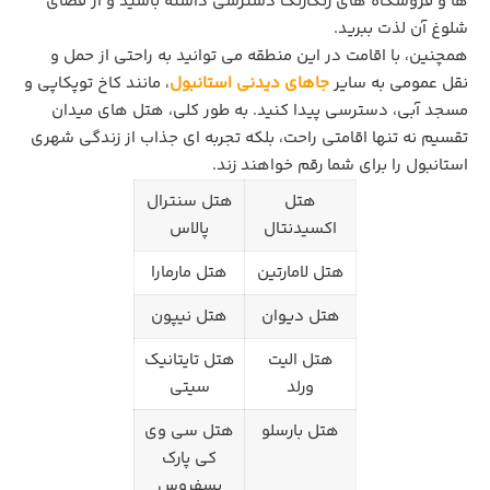
‌ها و فروشگاه‌ های رنگارنگ دسترسی داشته باشید و از فضای
شلوغ آن لذت ببرید.
همچنین، با اقامت در این منطقه می ‌توانید به ‌راحتی از حمل ‌و
نقل عمومی به سایر
جاهای دیدنی استانبول
، مانند کاخ توپکاپی و
مسجد آبی، دسترسی پیدا کنید. به ‌طور کلی، هتل‌ های میدان
تقسیم نه تنها اقامتی راحت، بلکه تجربه ‌ای جذاب از زندگی شهری
استانبول را برای شما رقم خواهند زند.
هتل
هتل سنترال
اکسیدنتال
پالاس
هتل لامارتین
هتل مارمارا
هتل دیوان
هتل نیپون
هتل الیت
هتل تایتانیک
ورلد
سیتی
هتل بارسلو
هتل سی وی
کی پارک
بسفروس