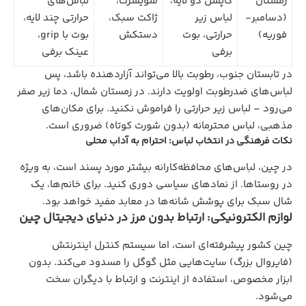
زمستان
کاپشن دو لایه،
سویشرت،
لباس‌های
(دسامبر-
لباس زیر
ژاکت سبک،
حرارتی چند لایه،
فوریه)
حرارتی، بوت
دستکش
بوت با grip،
برفی
عینک برفی
در تابستان جنوب، رطوبت بالا می‌تواند آزاردهنده باشد، پس
لباس‌های ضدرطوبت اولویت دارند. در زمستان شمال، دما زیر صفر
می‌رود – لباس زیر حرارتی را فراموش نکنید. برای مکان‌های
مذهبی، لباس محترمانه (بدون شورت کوتاه) ضروری است.
نکات فرهنگی در انتخاب لباس: احترام به آداب محلی
در چین، لباس‌های محافظه‌کارانه بیشتر مورد پسند است، به ویژه
در روستاها. از نمادهای سیاسی دوری کنید. برای خانم‌ها، یک
شال سبک برای پوشش شانه‌ها در معابد مفید خواهد بود.
لوازم الکترونیکی: ارتباط بدون مرز در دنیای دیجیتال چین
چین کشور پیشرفته‌ای است، اما سیستم کنترل اینترنتش
(فایروال بزرگ) سایت‌هایی مثل گوگل را مسدود می‌کند. بدون
ابزار مخصوص، استفاده از اینترنت و ارتباط با دیگران سخت
می‌شود.