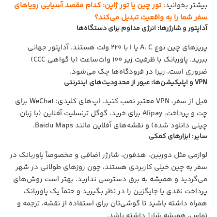
بیشتر بخوانید:
تور چین یا تور ژاپن: کدام مقصد آسیایی رویاهای
سفر شما را به واقعیت تبدیل می‌کند؟
آداپتور و شارژرها: انرژی مداوم برای دستگاه‌ها
پریزهای چین نوع A، C یا I با ۲۲۰ ولت هستند. آداپتور جهانی
ببرید. پاوربانک با ظرفیت زیر ۱۰۰ وات‌ساعت (با گواهی CCC)
ضروری است، زیرا در فرودگاه‌ها چک می‌شود.
VPN و اپلیکیشن‌ها: عبور از محدودیت‌های اینترنتی
قبل از سفر، VPN معتبر نصب کنید. اپ‌های کلیدی: WeChat برای
چت و پرداخت، Alipay برای خرید، گوگل ترنسلیت آفلاین (با زبان
چینی دانلود شده) و نقشه‌های آفلاین مانند Baidu Maps.
سایر: ابزارهای کمکی
لوازمی مثل دوربین، هدفون، شارژر اضافی و مخصوصاً پاوربانک در
سفر به چین خیلی کاربردی هستند، چون روزهای طولانی در شهر
می‌گردید و همیشه به برق دسترسی ندارید. بهتر است روش‌های
پرداخت نقدی یا جایگزین را در نظر بگیرید و حتماً یک پاوربانک
همراه داشته باشید تا گوشی‌تان برای استفاده از نقشه، ترجمه و
تماس، همیشه شارژ داشته باشد.