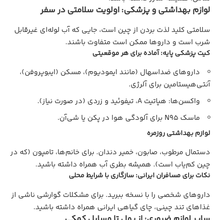
لوازم بهداشتی و پزشکی: اولویت سلامتی در سفر
سلامتی کلید لذت بردن از چین است، جایی که آب لوله‌ای غیرقابل
شرب است و داروها ممکن است متفاوت باشند.
کیت پزشکی پایه: آماده برای هر موقعیتی
داروهای ضداسهال (مانند ایمودیوم)، مسکن (ایبوپروفن)،
آنتی‌هیستامین برای آلرژی.
واکسن‌ها: هپاتیت A، تیفوئید و زردی (در صورت نیاز).
ماسک N95 برای آلودگی هوا در پکن یا شی‌آن.
لوازم بهداشتی روزمره
دستمال مرطوب، صابون، خمیر دندان. برای خانم‌ها، تامپون (که در
چین کم‌یاب است). همیشه بطری آب همراه داشته باشید.
نکات برای مسافران ایرانی: سازگاری با شرایط محلی
داروهای شخصی را با نسخه ببرید. برای مشکلات گوارشی ناشی از
غذاهای تند چینی، چای گیاهی ایرانی همراه داشته باشید.
سایر لوازم ضروری: از پول تا وسایل کمکی