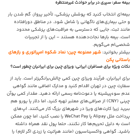
بیمه سفر: سپری در برابر حوادث غیرمنتظره
بیمه‌ای انتخاب کنید که پوشش پزشکی، تأخیر پرواز، گم شدن بار
و حتی بیماری‌های ناگهانی را شامل شود. در مناطق دورافتاده
مانند تبت، جایی که دسترسی به مراقبت‌های پزشکی محدود
است، بیمه بارها نجات‌دهنده هستند – این را از تجربیات
شخصی‌ام می‌گویم.
بیشتر بخوانید:
شهر ممنوعه چین؛ نماد شکوه امپراتوری و رازهای
باستانی پکن
نکات ویژه برای مسافران ایرانی: ویزای چین برای ایرانیان چطور است؟
برای ایرانیان، فرآیند ویزای چین کمی چالش‌برانگیزتر است. باید از
سفارت چین در تهران اقدام کنید و مدارک اضافی مانند گواهی
عدم سوءپیشینه یا دعوت‌نامه رسمی ارائه دهید. مقدار کمی یوآن
چینی (CNY) از صرافی‌های معتبر تهیه کنید، اما دلار یا یورو هم
ببرید زیرا کارت‌های ویزا در شهرهای بزرگ کار می‌کنند. اپ‌های
پرداخت مثل Alipay یا WeChat Pay را نصب کنید، اما چون ممکن
است به دلیل تحریم‌ها کار نکنند، حتما پول نقد همراه داشته
باشید. گواهی واکسیناسیون (مانند هپاتیت یا زردی اگر لازم) را