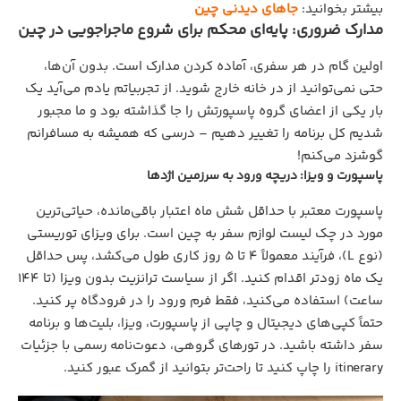
بیشتر بخوانید:
جاهای دیدنی چین
مدارک ضروری: پایه‌ای محکم برای شروع ماجراجویی در چین
اولین گام در هر سفری، آماده کردن مدارک است. بدون آن‌ها،
حتی نمی‌توانید از در خانه خارج شوید. از تجربیاتم یادم می‌آید یک
بار یکی از اعضای گروه پاسپورتش را جا گذاشته بود و ما مجبور
شدیم کل برنامه را تغییر دهیم – درسی که همیشه به مسافرانم
گوشزد می‌کنم!
پاسپورت و ویزا: دریچه ورود به سرزمین اژدها
پاسپورت معتبر با حداقل شش ماه اعتبار باقی‌مانده، حیاتی‌ترین
مورد در چک لیست لوازم سفر به چین است. برای ویزای توریستی
(نوع L)، فرآیند معمولاً ۴ تا ۵ روز کاری طول می‌کشد، پس حداقل
یک ماه زودتر اقدام کنید. اگر از سیاست ترانزیت بدون ویزا (تا ۱۴۴
ساعت) استفاده می‌کنید، فقط فرم ورود را در فرودگاه پر کنید.
حتماً کپی‌های دیجیتال و چاپی از پاسپورت، ویزا، بلیت‌ها و برنامه
سفر داشته باشید. در تورهای گروهی، دعوت‌نامه رسمی با جزئیات
itinerary را چاپ کنید تا راحت‌تر بتوانید از گمرک عبور کنید.