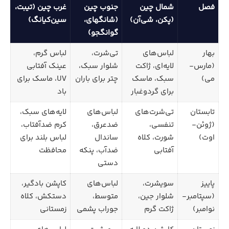
فصل
شمال چین
جنوب چین
غرب چین (تیبت،
(پکن، شی‌آن)
(شانگهای،
سین‌کیانگ)
گوانگجو)
بهار
لباس‌های
تی‌شرت،
لباس گرم،
(مارس-
لایه‌ای، ژاکت
شلوار سبک،
عینک آفتابی
می)
سبک، ماسک
چتر برای باران
UV، ماسک برای
برای گردوغبار
باد
تابستان
تی‌شرت‌های
لباس‌های
لایه‌های سبک،
(ژوئن-
تنفسی،
ضدعرق،
کرم ضدآفتاب،
اوت)
شورت، کلاه
ساندال
لباس بلند برای
آفتابی
ضدآب، پنکه
محافظت
دستی
پاییز
سویشرت،
لباس‌های
کاپشن بادگیر،
(سپتامبر-
شلوار جین،
متوسط،
دستکش، کلاه
نوامبر)
ژاکت گرم
جوراب پشمی
زمستانی