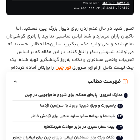
11 MIN READ
MAEDEH TAVAKOL
LAST UPDATED: آذر 23, 1404 1:28 ب.ظ
تصور کنید در حال قدم زدن روی دیوار بزرگ چین هستید، اما
ناگهان باران می‌بارد و شما لباس مناسبی ندارید یا باتری گوشی‌تان
تمام شده و نمی‌توانید عکس بگیرید – این‌ها لحظاتی هستند که
می‌توانند شیرینی سفر را تلخ کنند. در این مقاله که بر اساس
تجربیات واقعی مسافران و نکات به‌روز گردشگری تهیه شده، یک
چک لیست کامل از لوازم ضروری
تور چین
را برایتان آماده کرده‌ام.
فهرست مطالب
مدارک ضروری: پایه‌ای محکم برای شروع ماجراجویی در چین
پاسپورت و ویزا: دریچه ورود به سرزمین اژدها
بلیت‌ها و برنامه سفر: سازماندهی برای آرامش خاطر
بیمه سفر: سپری در برابر حوادث غیرمنتظره
نکات ویژه برای مسافران ایرانی: ویزای چین برای ایرانیان چطور