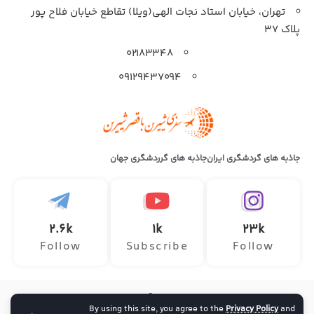
تهران، خیابان استاد نجات الهی(ویلا) تقاطع خیابان فلاح پور
پلاک 37
۰۲۱۸۳۳۴۸
۰۹۱۲۹۴۳۷۰۹۴
جاذبه های گردشگری ایران
جاذبه های گرردشگری جهان
2.6k
1k
23k
Follow
Subscribe
Follow
تمامی حقوق این وب سایت متعلق به آژانس هواپیمایی سفر ماجراجویانه
By using this site, you agree to the
Privacy Policy
and
ارائه دهنده خدمات تور داخلی و خارجی ، خرید بلیط هواپیما و رزرو آنلاین