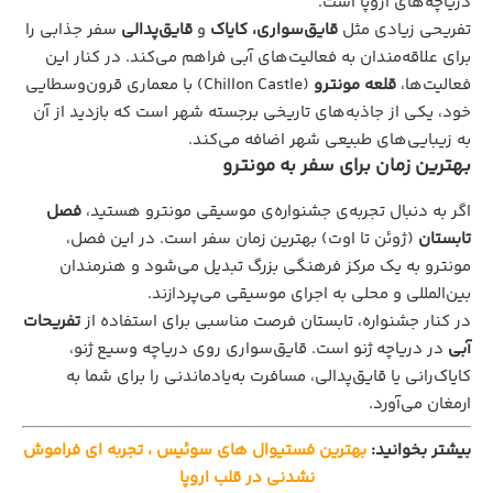
دریاچه‌های اروپا است.
تفریحی زیادی مثل
قایق‌سواری، کایاک
و
قایق‌پدالی
سفر جذابی را
برای علاقه‌مندان به فعالیت‌های آبی فراهم می‌کند. در کنار این
فعالیت‌ها،
قلعه مونترو
(Chillon Castle) با معماری قرون‌وسطایی
خود، یکی از جاذبه‌های تاریخی برجسته شهر است که بازدید از آن
به زیبایی‌های طبیعی شهر اضافه می‌کند.
بهترین زمان برای سفر به مونترو
اگر به دنبال تجربه‌ی جشنواره‌ی موسیقی مونترو هستید،
فصل
تابستان
(ژوئن تا اوت) بهترین زمان سفر است. در این فصل،
مونترو به یک مرکز فرهنگی بزرگ تبدیل می‌شود و هنرمندان
بین‌المللی و محلی به اجرای موسیقی می‌پردازند.
در کنار جشنواره، تابستان فرصت مناسبی برای استفاده از
تفریحات
آبی
در دریاچه ژنو است. قایق‌سواری روی دریاچه وسیع ژنو،
کایاک‌رانی یا قایق‌پدالی، مسافرت به‌یادماندنی را برای شما به
ارمغان می‌آورد.
بیشتر بخوانید:
بهترین فستیوال‌ های سوئیس ، تجربه‌ ای فراموش‌
نشدنی در قلب اروپا