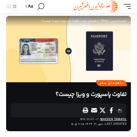
Aa
قصر شیرین
>
Blog
>
راهنمای سفر
>
تفاوت پاسپورت و ویزا چیست؟
راهنمای سفر
تفاوت پاسپورت و ویزا چیست؟
13 MIN READ
MAEDEH TAVAKOL
LAST UPDATED: مهر 21, 1404 11:15 ق.ظ