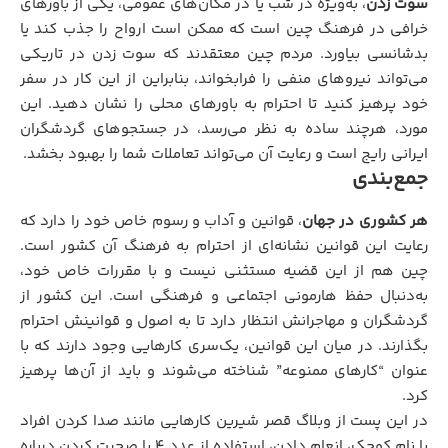
سوت زدن
، به‌ویژه در شب یا در مکان‌های عمومی، یکی از باورهای
خرافی در فرهنگ چین است که ممکن است ارواح را جذب کند یا
بدشانسی بیاورد. مردم چین معتقدند که سوت زدن در تاریکی
می‌تواند نیروهای منفی را فرابخواند، بنابراین از این کار در سفر
خود پرهیز کنید تا احترام به باورهای محلی را نشان دهید. این
مورد، هرچند ساده به نظر می‌رسد، در جستجوهای گردشگران
ایرانی رایج است و رعایت آن می‌تواند تعاملات شما را بهبود بخشد.
جمع‌بندی
هر کشوری در جهان
، قوانین و آداب و رسوم خاص خود را دارد که
رعایت این قوانین نشانه‌ای از احترام به فرهنگ آن کشور است.
چین هم از این قضیه مستثنی نیست و با مقررات خاص خود،
به‌دنبال حفظ هارمونی اجتماعی و فرهنگی است. این کشور از
گردشگران و مهاجرانش انتظار دارد تا به اصول و قوانینش احترام
بگذارند. در میان این قوانین، یک‌سری کارهایی وجود دارند که با
عنوان “کارهای ممنوعه” شناخته می‌شوند و باید از آن‌ها پرهیز
کرد.
در این پست از وبلاگ قصر شیرین کارهایی مانند صدا کردن افراد
با نام کوچک، انعام دادن، استفاده از عدد ۴ یا صحبت کردن درباره