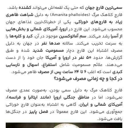
سمی‌ترین قارچ جهان
که حتی یک لقمه‌اش می‌تواند
کشنده
باشد.
قارچ کلاهک مرگ (Amanita phalloides) به دلیل
شباهت ظاهری
زیاد به قارچ‌های خوراکی
، یکی از خطرناک‌ترین غذاهای جهان
محسوب می‌شود. این قارچ در
اروپا، آمریکای شمالی و بخش‌هایی
از آسیا
رشد می‌کند.
سم آماتوکسین
موجود در آن،
کبد و کلیه‌ها
را
به سرعت تخریب می‌کند. سالانه
صدها نفر
در جهان به دلیل
مصرف اشتباه این قارچ دچار
مسمومیت شدید
شده و طبق
گزارش‌ها، حدود
50 نفر در اروپا و آمریکا
جان خود را از دست
می‌دهند. علائم مسمومیت شامل
استفراغ، اسهال و نارسایی
کبدی
است که اغلب
6 تا 24 ساعت پس از مصرف
ظاهر می‌شود.
در کجا و چه زمانی مصرف می‌شود؟
قارچ کلاهک مرگ به دلیل سمی بودن، به‌صورت عمدی مصرف
نمی‌شود، اما در
مناطق جنگلی اروپا (مانند ایتالیا و فرانسه)،
آمریکای شمالی و ایران
، گاهی به اشتباه به‌عنوان قارچ خوراکی
جمع‌آوری می‌شود. این قارچ معمولاً در
فصل پاییز
در جنگل‌ها
یافت می‌شود.