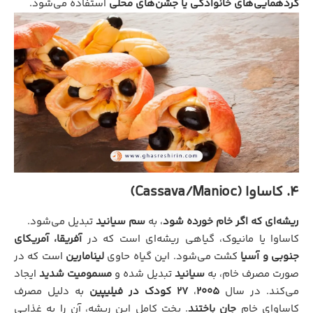
گردهمایی‌های خانوادگی یا جشن‌های محلی
استفاده می‌شود.
4. کاساوا (Cassava/Manioc)
ریشه‌ای که اگر خام خورده شود
، به
سم سیانید
تبدیل می‌شود.
کاساوا یا مانیوک، گیاهی ریشه‌ای است که در
آفریقا، آمریکای
جنوبی و آسیا
کشت می‌شود. این گیاه حاوی
لینامارین
است که در
صورت مصرف خام، به
سیانید
تبدیل شده و
مسمومیت شدید
ایجاد
می‌کند. در سال
2005
،
27 کودک در فیلیپین
به دلیل مصرف
کاساوای خام
جان باختند
. پخت کامل این ریشه، آن را به غذایی