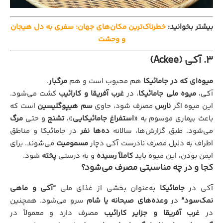
بیشتر بخوانید:
خطرناک‌ترین مکان‌های جهان: سفری به دل هیجان
و وحشت
3. آکی (Ackee)
میوه‌ای که در جامائیکا
هم محبوب است و هم
مرگبار
.
آکی،
میوه ملی جامائیکا
، در
غرب آفریقا و کارائیب
کشت می‌شود.
این میوه اگر
نارس
مصرف شود، حاوی
سم هیپوگلیسین
است که
باعث بیماری موسوم به «
استفراغ جامائیکایی
»،
تشنج
و حتی
مرگ
می‌شود. طبق گزارش‌ها، سالانه
ده‌ها نفر
در جامائیکا و مناطق
اطراف به دلیل مصرف نادرست آکی دچار
مسمومیت
می‌شوند. برای
ایمن بودن، این میوه باید
کاملاً رسیده
و به درستی
پخته
شود.
کجا و در چه مناسبتی مصرف می‌شود؟
آکی در
جامائیکا
به‌عنوان بخشی از غذای ملی
“آکی و ماهی
نمک‌سود”
در
وعده‌های صبحانه یا شام
سرو می‌شود. همچنین
در
غرب آفریقا و جزایر کارائیب
مصرف دارد و معمولاً در