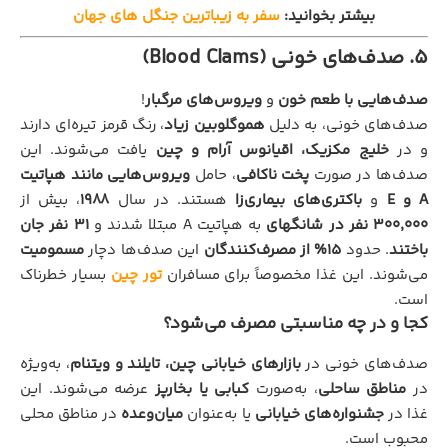
بیشتر بخوانید:
سفر به زیباترین جنگل های جهان
5. صدف‌های خونی (Blood Clams)
صدف‌هایی با طعم خون
و
ویروس‌های مرگبار
!
صدف‌های خونی، به دلیل
هموگلوبین زیاد
، رنگ قرمز تیره‌ای دارند
و در
خلیج مکزیک، اقیانوس آرام و چین
یافت می‌شوند. این
صدف‌ها در صورت
پخت ناکافی
، حامل
ویروس‌هایی مانند هپاتیت
A و E
و
باکتری‌های بیماری‌زا
هستند. در سال
1988
، بیش از
300,000 نفر در شانگهای
به هپاتیت A مبتلا شدند و
31 نفر جان
باختند
. حدود
15% از مصرف‌کنندگان
این صدف‌ها دچار
مسمومیت
می‌شوند. این غذا مخصوصاً برای مسافران
تور چین
بسیار خطرناک
است.
کجا و در چه مناسبتی مصرف می‌شود؟
صدف‌های خونی در
بازارهای خیابانی چین، تایلند و ویتنام
، به‌ویژه
در
مناطق ساحلی
، به‌صورت
کبابی یا بخارپز
عرضه می‌شوند. این
غذا در
جشنواره‌های خیابانی
یا به‌عنوان
میان‌وعده
در مناطق محلی
محبوب است.