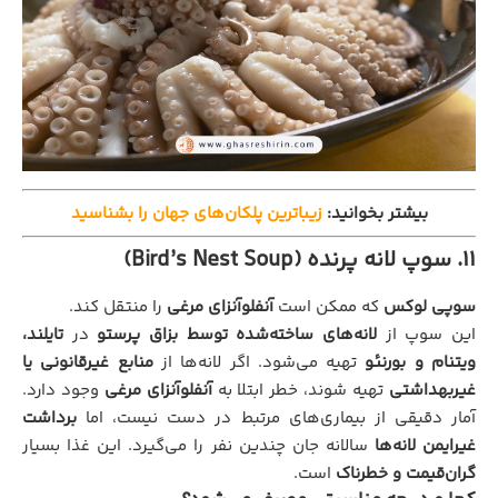
بیشتر بخوانید:
زیباترین پلکان‌های جهان را بشناسید
11. سوپ لانه پرنده (Bird’s Nest Soup)
سوپی لوکس
که ممکن است
آنفلوآنزای مرغی
را منتقل کند.
این سوپ از
لانه‌های ساخته‌شده توسط بزاق پرستو
در
تایلند،
ویتنام و بورنئو
تهیه می‌شود. اگر لانه‌ها از
منابع غیرقانونی یا
غیربهداشتی
تهیه شوند، خطر ابتلا به
آنفلوآنزای مرغی
وجود دارد.
آمار دقیقی از بیماری‌های مرتبط در دست نیست، اما
برداشت
غیرایمن لانه‌ها
سالانه جان چندین نفر را می‌گیرد. این غذا بسیار
گران‌قیمت و خطرناک
است.