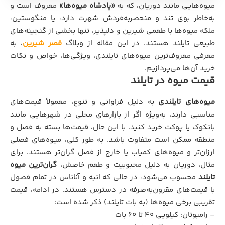
میوه‌هایی مانند دوریان، که به
«پادشاه میوه‌ها»
معروف است و
به‌خاطر بوی تند و منحصربه‌فردش شهرت دارد، یا منگوستین،
ملکه میوه‌ها با طعمی شیرین و دلپذیر، تنها بخشی از گنجینه‌های
طبیعی تایلند هستند. در این مقاله از وبلاگ
قصر شیرین
، به
معرفی معروف‌ترین میوه‌های تایلندی، ویژگی‌ها، خواص و نکات
خرید آن‌ها می‌پردازیم.
قیمت میوه در تایلند
میوه‌های تایلندی
به دلیل فراوانی و تنوع، معمولاً قیمت‌های
مناسبی دارند، به‌ویژه اگر از بازارهای محلی در شهرهایی مانند
بانکوک یا پوکت خرید کنید. با این حال، قیمت‌ها بسته به فصل و
منطقه ممکن است متفاوت باشد. به طور کلی، میوه‌های فصلی
ارزان‌تر و میوه‌های کمیاب یا خارج از فصل گران‌تر هستند. برای
مثال، دوریان به دلیل محبوبیت و طعم خاصش،
گران‌ترین میوه
تایلند
محسوب می‌شود، در حالی که انبه و آناناس در تمام فصول
با قیمت‌های مقرون‌به‌صرفه در دسترس هستند. در ادامه، قیمت
تقریبی برخی میوه‌ها (به بات تایلند) ذکر شده است:
– رامبوتان: کیلویی 40 تا 60 بات