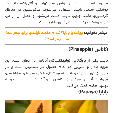
محبوب است و به دلیل خواص ضدالتهابی و آنتی‌اکسیدانی در
پزشکی سنتی تایلند استفاده می‌شود. منگوستین در مناطق
گرمسیری مانند جنوب تایلند کشت می‌شود و فصل آن از می
(اردیبهشت-خرداد) تا اکتبر (مهر-آبان) است.
بیشتر بخوانید:
پوکت یا پاتایا؟ کدام مقصد تایلندی برای سفر شما
مناسب‌تر است؟
آناناس (Pineapple)
تایلند یکی از
بزرگ‌ترین تولیدکنندگان آناناس
در جهان است. این
میوه آبدار و شیرین در تمام فصول در دسترس است و در
بازارهای تور بانکوک و پاتایا به‌صورت تازه یا در دسرها و غذاها سرو
می‌شود. آناناس سرشار از ویتامین C و آنتی‌اکسیدان‌هاست و به
بهبود هضم کمک می‌کند.
پاپایا (Papaya)