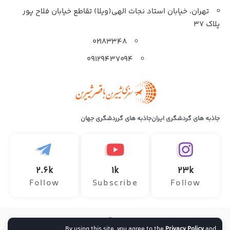
تهران، خیابان استاد نجات الهی(ویلا) تقاطع خیابان فلاح پور
پلاک 37
۰۲۱۸۳۳۴۸
۰۹۱۲۹۴۳۷۰۹۴
جاذبه های گردشگری ایران
جاذبه های گرردشگری جهان
2.6k
1k
23k
Follow
Subscribe
Follow
تمامی حقوق این وب سایت متعلق به آژانس هواپیمایی سفر ماجراجویانه
By using this site, you agree to the
Privacy Policy
and