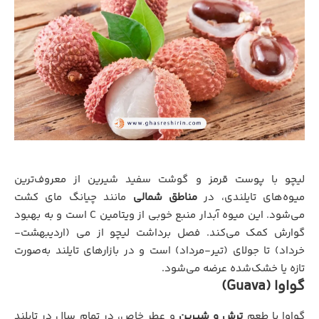
لیچو با پوست قرمز و گوشت سفید شیرین از معروف‌ترین
میوه‌های تایلندی، در
مناطق شمالی
مانند چیانگ مای کشت
می‌شود. این میوه آبدار منبع خوبی از ویتامین C است و به بهبود
گوارش کمک می‌کند. فصل برداشت لیچو از می (اردیبهشت-
خرداد) تا جولای (تیر-مرداد) است و در بازارهای تایلند به‌صورت
تازه یا خشک‌شده عرضه می‌شود.
گواوا (Guava)
گواوا با طعم
ترش و شیرین
و عطر خاص، در تمام سال در تایلند