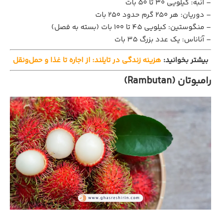
– انبه: کیلویی 30 تا 50 بات
– دوریان: هر 250 گرم حدود 250 بات
– منگوستین: کیلویی 45 تا 100 بات (بسته به فصل)
– آناناس: یک عدد بزرگ 35 بات
بیشتر بخوانید:
هزینه زندگی در تایلند: از اجاره تا غذا و حمل‌ونقل
رامبوتان (Rambutan)