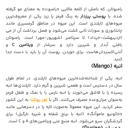
رامبوتان، که نامش از کلمه مالایی «رامبوت» به معنای مو گرفته
شده، با
پوستی پرزدار
به رنگ قرمز یا زرد یکی از معروف‌ترین
میوه‌های تایلندی است. این میوه در مناطق گرمسیری مانند
چانتابوری و سورات تانی کشت می‌شود و فصل برداشت آن از می
(اردیبهشت-خرداد) تا سپتامبر (شهریور-مهر) است. رامبوتان
بافتی آبدار و شیرین دارد و سرشار از
ویتامین C
و
آنتی‌اکسیدان‌هاست. برای خوردن، پوست آن را باید با دست جدا
کنید.
انبه (Mango)
انبه، یکی از شناخته‌شده‌ترین میوه‌های تایلندی، در تمام طول
سال در دسترس است و طعمی شیرین و گرم دارد. تایلندی‌ها انبه
رسیده را با قاشق می‌خورند یا انبه نارس را با نمک و فلفل قرمز
به‌عنوان میان‌وعده مصرف می‌کنند. اگر با
تور پوکت
به این کشور
سفر کردید، این میوه معمولاً به‌صورت تازه یا در دسرهایی مانند
«خائونیو ماموآنگ» (انبه با برنج شفته و شیره نارگیل) برای
گردشگران سرو می‌شود. انبه منبع غنی ویتامین‌های A و C است.