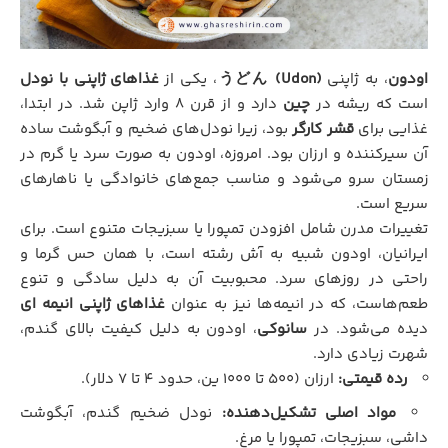
اودون
، به ژاپنی
うどん (Udon)
، یکی از
غذاهای ژاپنی با نودل
است که ریشه در
چین
دارد و از قرن ۸ وارد ژاپن شد. در ابتدا،
غذایی برای
قشر کارگر
بود، زیرا نودل‌های ضخیم و آبگوشت ساده
آن سیرکننده و ارزان بود. امروزه، اودون به صورت سرد یا گرم در
زمستان سرو می‌شود و مناسب جمع‌های خانوادگی یا ناهارهای
سریع است.
تغییرات مدرن شامل افزودن تمپورا یا سبزیجات متنوع است. برای
ایرانیان، اودون شبیه به آش رشته است، با همان حس گرما و
راحتی در روزهای سرد. محبوبیت آن به دلیل سادگی و تنوع
طعم‌هاست، که در انیمه‌ها نیز به عنوان
غذاهای ژاپنی انیمه ای
دیده می‌شود. در
سانوکی
، اودون به دلیل کیفیت بالای گندم،
شهرت زیادی دارد.
رده قیمتی:
ارزان (۵۰۰ تا ۱۰۰۰ ین، حدود ۴ تا ۷ دلار).
مواد اصلی تشکیل‌دهنده:
نودل ضخیم گندم، آبگوشت
داشی، سبزیجات، تمپورا یا مرغ.