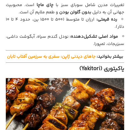
تغییرات مدرن شامل سوبای سبز با
چای ماچا
است. محبوبیت
جهانی آن به دلیل
بدون گلوتن بودن
و طعم ملایم آن است.
رده قیمتی:
ارزان تا متوسط (۵۰۰ تا ۱۵۰۰ ین، حدود ۴ تا ۱۰
دلار).
مواد اصلی تشکیل‌دهنده:
نودل گندم سیاه، آبگوشت داشی،
سبزیجات، تمپورا.
بیشتر بخوانید:
جاهای دیدنی ژاپن: سفری به سرزمین آفتاب تابان
یاکیتوری (Yakitori)