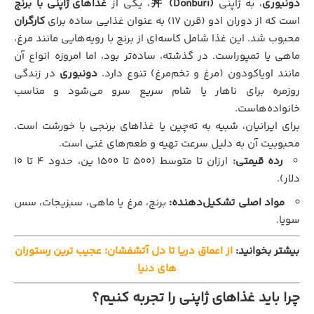
دونبوری
، به ژاپنی
丼 (Donburi)
، یکی از
غذاهای ژاپنی با برنج
است که از دوران ادو (قرن ۱۷) به عنوان غذایی ساده برای
کارگران
محبوب شد. این غذا شامل کاسه‌ای از برنج با رویه‌هایی مانند مرغ،
ماهی یا تمپوراست. در گذشته، ساده‌تر بود، اما امروزه انواع آن
مانند اویاکودون (مرغ و تخم‌مرغ) تنوع دارد.
دونبوری
در زندگی
روزمره برای ناهار یا شام سریع سرو می‌شود و مناسب
خانواده‌هاست.
برای ایرانیان، شبیه به ته‌چین یا غذاهای برنجی با خورشت است.
محبوبیت آن به دلیل سرعت تهیه و طعم‌های غنی است.
رده قیمتی:
ارزان تا متوسط (۵۰۰ تا ۱۵۰۰ ین، حدود ۴ تا ۱۰
دلار).
مواد اصلی تشکیل‌دهنده:
برنج، مرغ یا ماهی، سبزیجات، سس
سویا.
بیشتر بخوانید:
از اعماق دریا تا دل آتشفشان؛ عجیب ترین رستوران
های دنیا
چرا باید غذاهای ژاپنی را تجربه کنیم؟