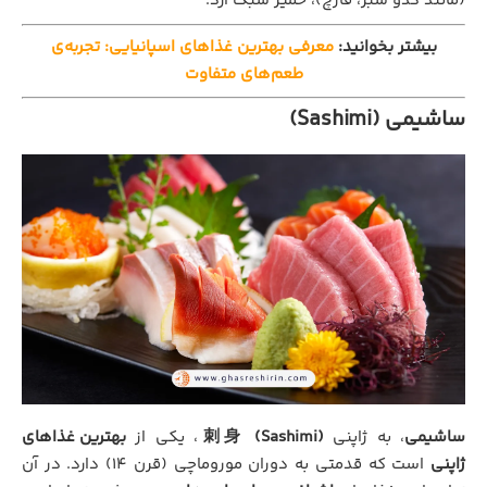
(مانند کدو سبز، قارچ)، خمیر سبک آرد.
بیشتر بخوانید:
معرفی بهترین غذاهای اسپانیایی: تجربه‌ی
طعم‌های متفاوت
ساشیمی (Sashimi)
ساشیمی
، به ژاپنی
刺身 (Sashimi)
، یکی از
بهترین غذاهای
ژاپنی
است که قدمتی به دوران موروماچی (قرن ۱۴) دارد. در آن