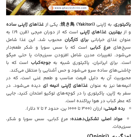
یاکیتوری
، به ژاپنی
焼き鳥 (Yakitori)
، یکی از
غذاهای ژاپنی ساده
و از
بهترین غذاهای ژاپنی
است که از دوران میجی (قرن ۱۹) به
عنوان غذای خیابانی
برای کارگران
محبوب شد. این غذا شامل
سیخ‌های
مرغ کبابی
است که با سس سویا و شکر طعم‌دار
می‌شود. تغییرات مدرن شامل افزودن سبزیجات یا حتی میگو
است. برای ایرانیان، یاکیتوری شبیه به
جوجه‌کباب
است که با
چاشنی‌های ساده سرو می‌شود و حس آشنایی را منتقل می‌کند.
محبوبیت آن به دلیل قیمت مناسب و طعم غنی است، که در
انیمه‌ها نیز به عنوان
غذاهای ژاپنی انیمه ای
دیده می‌شود. در
سفر به ژاپن، یاکیتوری را در کوچه‌های توکیو امتحان کنید، جایی
که عطر کباب در هوا پراکنده است.
رده قیمتی:
ارزان (۳۰۰ تا ۱۰۰۰ ین، حدود ۲ تا ۷ دلار).
مواد اصلی تشکیل‌دهنده:
مرغ کبابی، سس سویا و شکر،
سبزیجات.