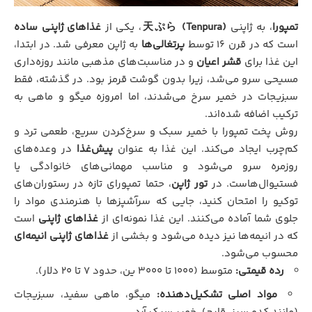
تمپورا
، به ژاپنی
天ぷら (Tenpura)
، یکی از
غذاهای ژاپنی ساده
است که در قرن ۱۶ توسط
پرتغالی‌ها
به ژاپن معرفی شد. در ابتدا،
این غذا برای
قشر اعیان
و در مناسبت‌های مذهبی مانند روزه‌داری
مسیحی سرو می‌شد، زیرا بدون گوشت قرمز بود. در گذشته، فقط
سبزیجات در خمیر سرخ می‌شدند، اما امروزه میگو و ماهی به
ترکیب اضافه شده‌اند.
روش پخت تمپورا با خمیر سبک و سرخ‌کردن سریع، طعمی ترد و
کم‌چرب ایجاد می‌کند. این غذا به عنوان
پیش‌غذا
در وعده‌های
روزمره سرو می‌شود و مناسب مهمانی‌های خانوادگی یا
فستیوال‌هاست. در
تور ژاپن
، حتما تمپورای تازه در رستوران‌های
توکیو را امتحان کنید، جایی که سرآشپزها با هنرمندی مواد را
جلوی شما آماده می‌کنند. این غذا نمونه‌ای از
غذاهای ژاپنی
است
که در انیمه‌ها نیز دیده می‌شود و بخشی از
غذاهای ژاپنی انیمه‌ای
محسوب می‌شود.
رده قیمتی:
متوسط (۱۰۰۰ تا ۳۰۰۰ ین، حدود ۷ تا ۲۰ دلار).
مواد اصلی تشکیل‌دهنده:
میگو، ماهی سفید، سبزیجات