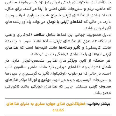
به ذائقه‌های مدیترانه‌ای یا حتی ایرانی نیز نزدیک می‌شوند – جایی
که ماهی، برنج و سبزیجات نقش اصلی را ایفا می‌کنند. برای مثال،
تعداد زیادی از
غذاهای ژاپنی با برنج
شبیه به پلوی ایرانی وجود
دارد، در حالی که
غذاهای ژاپنی با نودل
می‌تواند یادآور رشته‌های
آش ایرانی باشد.
دلایل محبوبیت جهانی این غذاها شامل
سلامت‌
(کم‌کالری و غنی
از امگا-3)،
تنوع
(از
غذاهای ژاپنی ساده
مانند سوپ تا پیچیده
مانند کایسکی) و
تأثیر رسانه‌ها
مانند انیمه‌ها است که
غذاهای
ژاپنی انیمه ای
را به نمادی فرهنگی تبدیل کرده‌اند.
هر منطقه از ژاپن ویژگی‌های غذایی منحصربه‌فردی دارد.
در
شمال
(هوکایدو)، غذاهای دریایی تازه مانند ماهی سالمون غالب
است، در حالی که
در جنوب
(اوکیناوا)، تأثیرات گرمسیری با میوه‌ها
و سبزیجات گرمسیری دیده می‌شود.
توکیو و اوزاکا
مراکز
غذاهای
معروف ژاپنی
هستند، جایی که
غذاهای خیابانی
مانند تاکویاکی
محبوب‌اند.
بیشتر بخوانید:
خطرناک‌ترین غذای جهان: سفری به دنیای غذاهای
کشنده