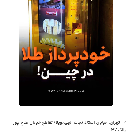
تهران، خیابان استاد نجات الهی(ویلا) تقاطع خیابان فلاح پور
پلاک 37