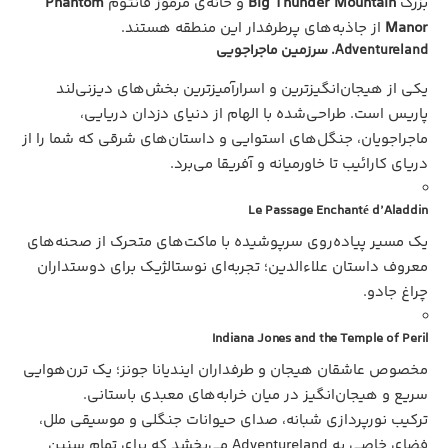
بزرگ
Big Thunder Mountain
و خانه‌ی مرموز فانتوم
Phantom
Manor
از جاذبه‌های پرطرفدار این منطقه هستند.
Adventureland. سرزمین ماجراجویی
یکی از هیجان‌انگیزترین و اسرارآمیزترین بخش‌های دیزنی‌‌لند
پاریس است. طراحی‌شده با الهام از دنیای دزدان دریایی،
ماجراجویان، جنگل‌های استوایی و داستان‌های شرقی که شما را از
دریای کارائیب تا خاورمیانه و آفریقا می‌برد.
Le Passage Enchanté d’Aladdin
یک مسیر پیاده‌روی سرپوشیده با ماکت‌های متحرک از صحنه‌های
معروف داستان علاءالدین؛ تجربه‌ای نوستالژیک برای دوستداران
چراغ جادو.
Indiana Jones and the Temple of Peril
مخصوص عاشقان هیجان و طرفداران ایندیانا جونز؛ یک ترن‌هوایی
سریع و هیجان‌انگیز در میان خرابه‌های معبدی باستانی.
ترکیب نورپردازی شبانه، صدای حیوانات جنگلی و موسیقی ملل،
فضای خاصی به Adventureland می‌بخشد که برای تمام سنین