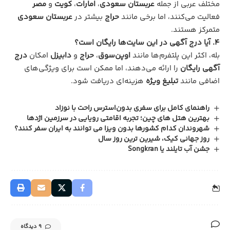
مختلف عربی از جمله
عربستان سعودی
،
امارات
،
کویت
و
مصر
فعالیت می‌کنند، اما برخی مانند
حراج
بیشتر در
عربستان سعودی
متمرکز هستند.
4. آیا درج آگهی در این سایت‌ها رایگان است؟
بله، اکثر این پلتفرم‌ها مانند
اوپن‌سوق
،
حراج
و
دابیزل
امکان
درج
آگهی رایگان
را ارائه می‌دهند، اما ممکن است برای ویژگی‌های
اضافی مانند
تبلیغ ویژه
هزینه‌ای دریافت شود.
راهنمای کامل برای سفری بدون‌استرس راحت با نوزاد
بهترین هتل‌ های چین؛ تجربه اقامتی رویایی در سرزمین اژدها
شهروندان کدام کشورها بدون ویزا می توانند به ایران سفر کنند؟
روز جهانی کیک، شیرین ترین روز سال
جشن آب تایلند یا Songkran
9 دیدگاه