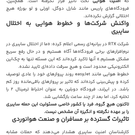
که
امنیت هوایی
تحت تاثیر قرار نگرفته است. همچنین،
فرودگاه‌های پاریس مانند شارل دوگل، اورلی و لو بورژه هیچ
اختلالی گزارش نکرده‌اند.
واکنش شرکت‌ها و خطوط هوایی به اختلال
سایبری
شرکت RTX در بیانیه‌ای رسمی اعلام کرده: «ما از اختلال سایبری در
نرم‌افزارهای برخی فرودگاه‌ها آگاه هستیم و در حال رفع سریع
مشکل هستیم.» آنها تاکید کرده‌اند که این مسئله تنها به چک‌این
الکترونیکی محدود است و هیچ سرقت داده‌ای تایید نشده.
خطوط هوایی مانند easyJet روند پروازهای خود را عادی توصیف
کرده و پیش‌بینی کرده‌اند که تاثیر بر پروازهای باقی‌مانده روز کم
باشد. در ایرلند، فرودگاه دوبلین به عنوان احتیاط ترمینال ۲ را
تخلیه کرد، اما بعد از چند ساعت بازگشایی شد.
تاکنون هیچ گروه، فرد یا کشور خاصی مسئولیت این حمله سایبری
را بر عهده نگرفته و انگیزه آن مشخص نیست.
تاثیرات گسترده بر مسافران و صنعت هوانوردی
کارشناسان امنیت سایبری هشدار می‌دهند که حملات مشابه