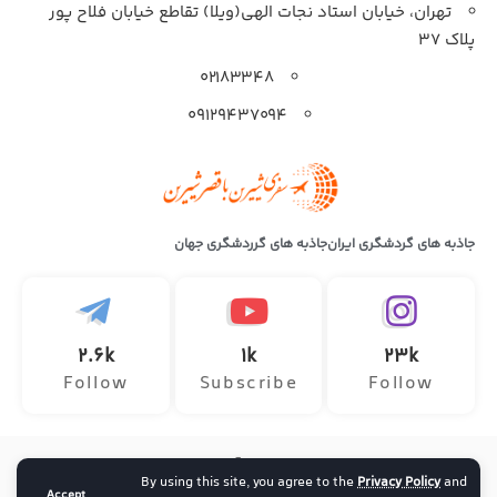
تهران، خیابان استاد نجات الهی(ویلا) تقاطع خیابان فلاح پور
پلاک 37
۰۲۱۸۳۳۴۸
۰۹۱۲۹۴۳۷۰۹۴
جاذبه های گردشگری ایران
جاذبه های گرردشگری جهان
2.6k
1k
23k
Follow
Subscribe
Follow
تمامی حقوق این وب سایت متعلق به آژانس هواپیمایی سفر ماجراجویانه
By using this site, you agree to the
Privacy Policy
and
ارائه دهنده خدمات تور داخلی و خارجی ، خرید بلیط هواپیما و رزرو آنلاین
Accept