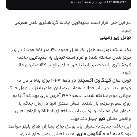
LAST UPDATED: مرداد 7, 1404 1:22 ب.ظ
در این خبر، قرار است جدیدترین جاذبه گردشگری لندن معرفی
شود.
تونل زیر زمینی
یک شبکه تونل به طول یک مایل حدود 30 متر (98 فوت) در زیر
مرکز لندن ساخته شده و قرار است تبدیل به جدیدترین جاذبه
گردشگری پایتخت بریتانیا با هزینه‌ ای بالغ بر 149 میلیون دلار
شود.
تونل‌ های
کینگ‌وی اکسچنج
در دهه 1940 برای پناه دادن به
مردم لندن در برابر حملات هوایی بمباران‌ های
بلیتز
در طول جنگ
جهانی دوم ساخته شدند. دهه 1940 آخرین باری بود که آنها به
روی عموم مردم باز شدند. نقش بعدی آنها در زمان جنگ، به
عنوان مقر عملیات ویژه بریتانیا، شاخه‌ ای از MI6 و الهام‌ بخش
واقعی بخش
کیو
جیمز باند بود.
این جاذبه جدید به عنوان یاد بودی برای بمباران‌ های بلیتز خواهد
بود که به گفته
آنگوس ماری
، مدیر اجرایی تونل‌ های لندن،