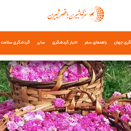
گری جهان
راهنمای سفر
اخبار گردشگری
سایر
گردشگری سلامت
عت