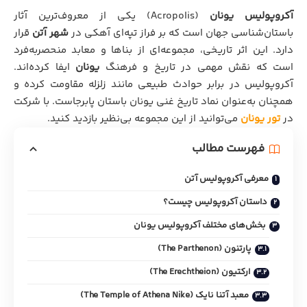
آکروپولیس یونان
(Acropolis) یکی از معروف‌ترین آثار
باستان‌شناسی جهان است که بر فراز تپه‌ای آهکی در
شهر آتن
قرار
دارد. این اثر تاریخی، مجموعه‌ای از بناها و معابد منحصربه‌فرد
است که نقش مهمی در تاریخ و فرهنگ
یونان
ایفا کرده‌اند.
آکروپولیس در برابر حوادث طبیعی مانند زلزله مقاومت کرده و
همچنان به‌عنوان نماد تاریخ غنی یونان باستان پابرجاست. با شرکت
در
تور یونان
می‌توانید از این مجموعه بی‌نظیر بازدید کنید.
فهرست مطالب
معرفی آکروپولیس آتن
داستان آکروپولیس چیست؟
بخش‌های مختلف آکروپولیس یونان
پارتنون (The Parthenon)
ارکتیون (The Erechtheion)
معبد آتنا نایک (The Temple of Athena Nike)