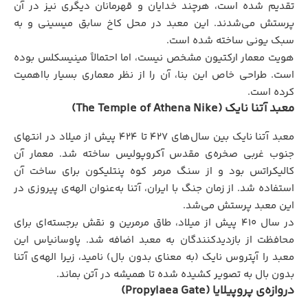
تقدیم شده است، هرچند خدایان و قهرمانان دیگری نیز در آن
پرستش می‌شدند. این معبد در محل کاخ سابق میسینی و به
سبک یونی ساخته شده است.
هویت معمار ارکتیون مشخص نیست، اما احتمالاً مینیسکلس بوده
است. طراحی خاص این بنا، آن را از نظر معماری بسیار بااهمیت
کرده است.
معبد آتنا نایک (The Temple of Athena Nike)
معبد آتنا نایک بین سال‌های ۴۲۷ تا ۴۲۴ پیش از میلاد در انتهای
جنوب غربی صخره‌ی مقدس آکروپولیس ساخته شد. معمار آن
کالیکراتس بود و از سنگ مرمر کوه پنتلیکون برای ساخت آن
استفاده شد. از زمان جنگ با ایران، آتنا به‌عنوان الهه‌ی پیروزی در
این معبد پرستش می‌شد.
در سال ۴۱۰ پیش از میلاد، طاق مرمرین و نقش برجسته‌ای برای
محافظت از بازدیدکنندگان به معبد اضافه شد. پاوسانیاس این
معبد را آپتروس نایک (به معنای بدون بال) نامید، زیرا الهه‌ی آتنا
بدون بال به تصویر کشیده شده تا همیشه در آتن بماند.
دروازه‌ی پروپیلایا (Propylaea Gate)