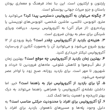
پارتنون و ارکتیون است. این بنا نماد فرهنگ و معماری یونان
باستان و جزو میراث جهانی یونسکو است.
۲. چگونه می‌توان به آکروپولیس دسترسی پیدا کرد؟
می‌توانید با
مترو، اتوبوس، تاکسی، ماشین شخصی، اتوبوس‌های توریستی یا
پیاده‌روی (از مرکز آتن) به آکروپولیس برسید. دریافت ویزای
شینگن برای سفر به یونان ضروری است.
۳. هزینه‌ی بازدید از آکروپولیس چقدر است؟
بلیط ورودی از ۱۲
یورو شروع می‌شود و می‌توانید آن را به‌صورت آنلاین از وب‌سایت
آکروپولیس تیکتز خریداری کنید.
۴. بهترین زمان بازدید از آکروپولیس چه موقع است؟
بهترین زمان
از نظر آب‌وهوا و کاهش شلوغی، ماه‌های فروردین تا خرداد و
شهریور تا مهر است. برای بازدید روزانه، صبح زود یا اواخر عصر
توصیه می‌شود.
۵. آیا برای بازدید از آکروپولیس نیاز به راهنما است؟
خیر، اما
داشتن نقشه‌ی آکروپولیس یا همراهی راهنما می‌تواند به درک
بهتر تاریخچه و اهمیت بناها کمک کند.
۶. آیا آکروپولیس برای افراد با محدودیت حرکتی مناسب است؟
به
دلیل وجود پله‌ها و مسیرهای ناهموار، بازدید برای افراد با