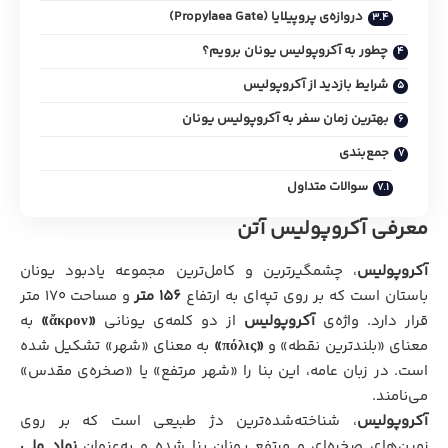
دروازه‌ی پروپیلایا (Propylaea Gate)
چطور به آکروپولیس یونان برویم؟
شرایط بازدید از آکروپولیس
بهترین زمان سفر به آکروپولیس یونان
جمع‌بندی
سوالات متداول
معرفی آکروپولیس آتن
آکروپولیس
، چشمگیرترین و کامل‌ترین مجموعه یادبود یونان
باستان است که بر روی تپه‌ای به ارتفاع
۱۵۶ متر
و مساحت ۱۷۰ متر
قرار دارد. واژه‌ی
آکروپولیس
از دو کلمه‌ی یونانی
«ἄκρον»
به
معنای «بلندترین نقطه» و
«πόλις»
به معنای «شهر» تشکیل شده
است. در زبان عامه، این بنا را «شهر مرتفع» یا «صخره‌ی مقدس»
می‌نامند.
آکروپولیس
، شناخته‌شده‌ترین دژ طبیعی است که بر روی
زمین‌های صخره‌ای و مرتفع یونان بنا شده و به‌عنوان
نماد ملی