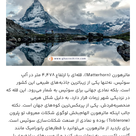
ماترهورن (Matterhorn)، قله‌ای با ارتفاع ۴,۴۷۸ متر در آلپ
سوئیس، نه‌تنها یکی از زیباترین جاذبه‌های طبیعی این کشور
است، بلکه نمادی جهانی برای سوئیس به شمار می‌رود. این قله که
در نزدیکی شهر زرمات قرار دارد، به دلیل شکل هرمی
منحصربه‌فردش، یکی از پرعکس‌ترین کوه‌های جهان است. نکته
جالب اینکه ماترهورن الهام‌بخش لوگوی شکلات معروف تو پلرون
(Toblerone) بوده و نمادی از صنعت شکلات‌سازی سوئیس است.
برای بازدید از ماترهورن، می‌توانید با قطارهای پانورامیک مانند
گلسیر اکسپرس به زرمات سفر کنید و از مسیرهای پیاده‌روی یا