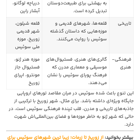
به بهشتی برای طبیعت‌دوستان
دریاچه لوگانو،
تبدیل کرده است.
آبشار راین
تاریخی
قلعه‌ها، شهرهای قدیمی و
قلعه شیلون،
موزه‌هایی که داستان گذشته
شهر قدیمی
سوئیس را روایت می‌کنند.
زوریخ، موزه
ملی سوئیس
فرهنگی-
گالری‌های هنری، فستیوال‌های
موزه هنر ژنو،
هنری
موسیقی و معماری مدرن که
فستیوال جاز
فرهنگ پویای سوئیس را نشان
مونترو، اپرای
می‌دهند.
زوریخ
این تنوع باعث شده سوئیس در میان مقاصد تورهای اروپایی
جایگاه ویژه‌ای داشته باشد. برای مثال، شهر زوریخ با ترکیبی از
جاذبه‌های تاریخی و مدرن، قلب تپنده فرهنگی سوئیس است، در
حالی که شهر ژنو به خاطر موزه‌ها و فضای بین‌المللی‌اش شهرت
دارد.
بیشتر بخوانید:
از زوریخ تا زرمات؛ زیبا ترین شهرهای سوئیس برای