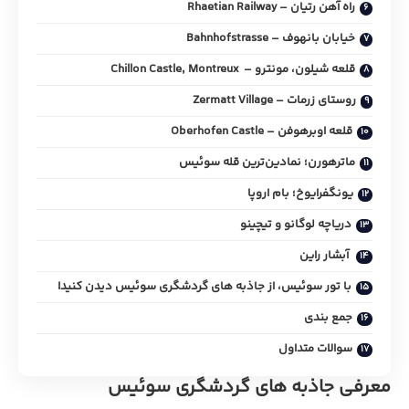
راه آهن رتیان – Rhaetian Railway
خیابان بانهوف – Bahnhofstrasse
قلعه شیلون، مونترو – Chillon Castle, Montreux
روستای زرمات – Zermatt Village
قلعه اوبرهوفن – Oberhofen Castle
ماترهورن؛ نمادین‌ترین قله سوئیس
یونگفرایوخ؛ بام اروپا
دریاچه لوگانو و تیچینو
آبشار راین
با تور سوئیس، از جاذبه های گردشگری سوئیس دیدن کنید!
جمع بندی
سوالات متداول
معرفی جاذبه های گردشگری سوئیس