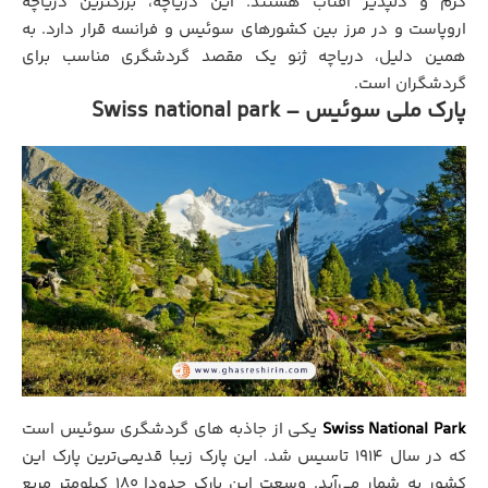
گرم و دلپذیر آفتاب هستند. این دریاچه، بزرگترین دریاچه
اروپاست و در مرز بین کشورهای سوئیس و فرانسه قرار دارد. به
همین دلیل، دریاچه ژنو یک مقصد گردشگری مناسب برای
گردشگران است.
پارک ملی سوئیس – Swiss national park
Swiss National Park
یکی از جاذبه های گردشگری سوئیس است
که در سال 1914 تاسیس شد. این پارک زیبا قدیمی‌ترین پارک این
کشور به شمار می‌آید. وسعت این پارک حدودا 180 کیلومتر مربع