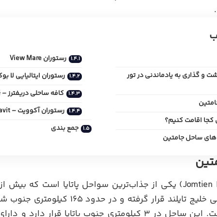
ب
رستوران View Mare
 و گذاری به یادماندنی در تور
رستوران ایتالیایی لا بوکا – cca
کافه ساحلی دریفترز – Drifters Beach Café
امتین
رستوران آکوویت – Akvavit
 کجا اقامت کنیم؟
جمع بندی
 های ساحل جامتین
تین
جامتین در ساحل شرقی خلیج تایلند قرار گرفته 
چونبوری واقع شده‌است. این ساحل در 3 کیلومتری جنوب پاتایا قر