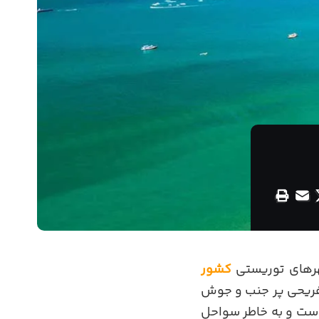
رهای توریستی
کشور
 تفریحی پر جنب و جوش
 است و به خاطر سواحل