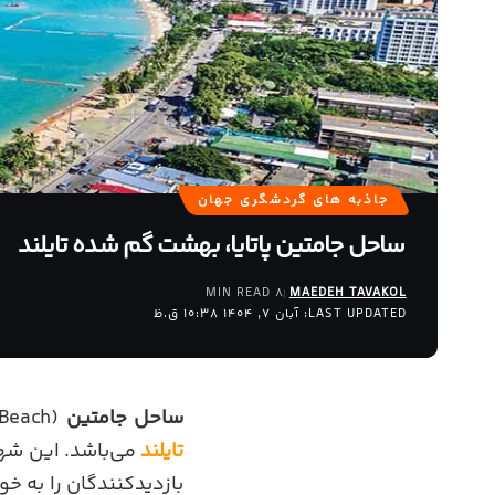
جاذبه های گردشگری جهان
ساحل جامتین پاتایا، بهشت گم شده تایلند
8 MIN READ
MAEDEH TAVAKOL
LAST UPDATED: آبان 7, 1404 10:38 ق.ظ
ساحل جامتین
(Jomtien Beach) یکی از مقاصد برجسته
تایلند
می‌باشد. این شهر
بازدیدکنندگان را به خ