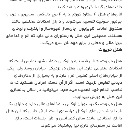
نزدیک خواهید بود و البته می‌‌توانید با تاکسی و اتوبوس به همه
جاذبه‌های گردشگری رفت و آمد کنید.
اتاق‌های هتل 4 ستاره کورتیارد به 4 نوع دلوکس، سوپریور، کرنر و
جونیور سوئیت تقسیم می‌شوند و دارای امکانات مختلفی مانند
صندوق امانات، تلویزیون، چای‌ساز، قهوه‌ساز و اینترنت وای‌فای
هستند. همچنین این هتل یه رستوران عالی دارد که انواع غذاهای
بین‌المللی و محلی را برای مهمانان سرو می‌کند.
هتل مریوت
هتل مریوت، هتلی 5 ستاره و لوکس درقلب شهر تفلیس است که
امکانات متنوعی دارد. این هتل در نزدیکی خیا
بان روستاولی، یکی
از خیابان‌های اصلی تفلیس قرار دارد و به بسیاری از مکان‌های
دیدنی تفلیس نزدیک است. اگر از آن دسته افرادی هستید که به
تناسب اندام خود اهمیت می‌دهید، می‌توانید در سالن بدنسازی
این هتل به ورزش بپردازید.
هتل مریوت، یک رستوران لوکس با غذاهای عالی دارد و دارای یک
بار با نوشیدنی‌‌های کوکتل فرانسوی است. از آن جایی که این هتل
دارای امکاناتی مانند سالن کنفرانس و اتاق جلسات است، برای
اقامت در سفرهای کاری نیز پیشنهاد می‌شود.