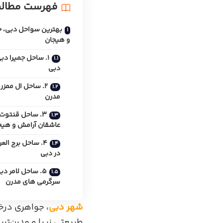
فهرست مطال
بهترین سواحل دبی، جا
و هیجان
1. ساحل جمیرا د
دبی
2. ساحل ال ممزر
مدرن
3. ساحل قنتوت،
عاشقان آرامش و هیج
4. ساحل برج ال
در دبی
5. ساحل لامر دب
سرگرمی‌ های مدرن
شهر دبی
، جواهری درخ
طبیعتی زیبا و مدرن‌تر