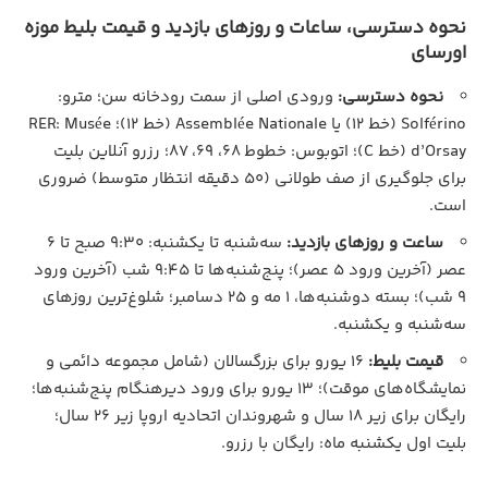
نحوه دسترسی، ساعات و روزهای بازدید و قیمت بلیط موزه
اورسای
نحوه دسترسی:
ورودی اصلی از سمت رودخانه سن؛ مترو:
Solférino (خط ۱۲) یا Assemblée Nationale (خط ۱۲)؛ RER: Musée
d’Orsay (خط C)؛ اتوبوس: خطوط 68، 69، 87؛ رزرو آنلاین بلیت
برای جلوگیری از صف طولانی (۵۰ دقیقه انتظار متوسط) ضروری
است.
ساعت و روزهای بازدید:
سه‌شنبه تا یکشنبه: ۹:۳۰ صبح تا ۶
عصر (آخرین ورود ۵ عصر)؛ پنج‌شنبه‌ها تا ۹:۴۵ شب (آخرین ورود
۹ شب)؛ بسته دوشنبه‌ها، ۱ مه و ۲۵ دسامبر؛ شلوغ‌ترین روزهای
سه‌شنبه و یکشنبه.
قیمت بلیط:
۱۶ یورو برای بزرگسالان (شامل مجموعه دائمی و
نمایشگاه‌های موقت)؛ ۱۳ یورو برای ورود دیرهنگام پنج‌شنبه‌ها؛
رایگان برای زیر ۱۸ سال و شهروندان اتحادیه اروپا زیر ۲۶ سال؛
بلیت اول یکشنبه ماه: رایگان با رزرو.