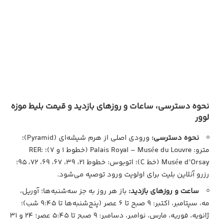
نحوه دسترسی، ساعات و روزهای بازدید و قیمت بلیط موزه
لوور
نحوه دسترسی:
ورودی اصلی از هرم شیشه‌ای (Pyramid)؛
مترو: Palais Royal – Musée du Louvre (خطوط 1 و 7)؛ RER:
Musée d’Orsay (خط C)؛ اتوبوس: خطوط 21، 39، 67، 69، 72، 95؛
رزرو آنلاین بلیت برای اولویت ورود توصیه می‌شود.
ساعت و روزهای بازدید:
باز هر روز به جز سه‌شنبه‌ها؛ آوریل،
مه، سپتامبر، اکتبر: ۹ صبح تا ۶ عصر (پنج‌شنبه‌ها تا ۹:۴۵ شب)؛
ژانویه، فوریه، مارس، نوامبر، دسامبر: ۹ صبح تا ۵:۴۵ عصر؛ ۲۴ و ۳۱