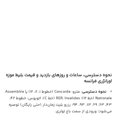
نحوه دسترسی، ساعات و روزهای بازدید و قیمت بلیط موزه
اورانژری فرانسه
نحوه دسترسی
: مترو: Concorde (خطوط ۱، ۸، ۱۲) یا Assemblée
Nationale (خط ۱۲)؛ RER: Invalides (خط C)؛ اتوبوس: خطوط ۴۲،
۴۳، ۶۳، ۶۹، ۷۲، ۹۳، ۹۴؛ رزرو بلیت زمان‌دار (حتی رایگان) توصیه
می‌شود؛ ورودی از سمت باغ تولری.