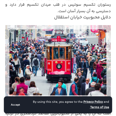
رستوران تکسیم سوتیس در قلب میدان تکسیم قرار دارد و
دسترسی به آن بسیار آسان است.
دلایل محبوبیت خیابان استقلال
By using this site, you agree to the
Privacy Policy
and
Accept
خیابان استقلال استانبول به دلایل متعددی جذاب و پرطرفدار
.
Terms of Use
است که آن را به یکی از محبوب‌ترین مقاصد گردشگری در ترکیه